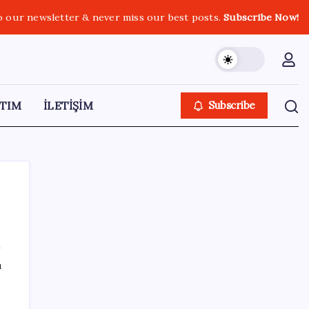
o our newsletter & never miss our best posts.
Subscribe Now!
TIM
İLETİŞİM
Subscribe
SON YAZILAR
ı
Türkiye’ye gelen turistler alışveriş yapmadı,
saçını yaptırdı!