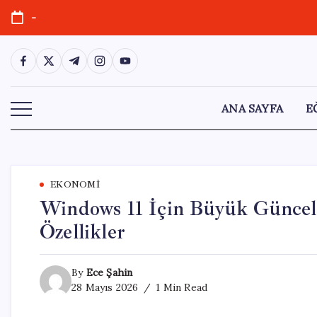
Skip
-
to
content
https://www.facebook.com/
https://twitter.com/
https://t.me/
https://www.instagram.com/
https://youtube.com/
ANA SAYFA
E
EKONOMI
Windows 11 İçin Büyük Güncell
Özellikler
By
Ece Şahin
28 Mayıs 2026
1 Min Read