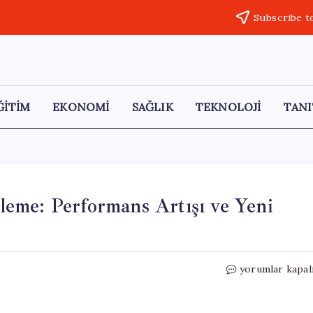
Subscribe t
ĞİTİM
EKONOMİ
SAĞLIK
TEKNOLOJİ
TANI
eme: Performans Artışı ve Yeni
Windows
yorumlar kapal
11
İçin
Büyük