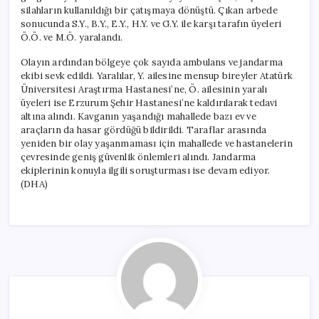
silahların kullanıldığı bir çatışmaya dönüştü. Çıkan arbede
sonucunda S.Y., B.Y., E.Y., H.Y. ve G.Y. ile karşı tarafın üyeleri
Ö.Ö. ve M.Ö. yaralandı.
Olayın ardından bölgeye çok sayıda ambulans ve jandarma
ekibi sevk edildi. Yaralılar, Y. ailesine mensup bireyler Atatürk
Üniversitesi Araştırma Hastanesi’ne, Ö. ailesinin yaralı
üyeleri ise Erzurum Şehir Hastanesi’ne kaldırılarak tedavi
altına alındı. Kavganın yaşandığı mahallede bazı ev ve
araçların da hasar gördüğü bildirildi. Taraflar arasında
yeniden bir olay yaşanmaması için mahallede ve hastanelerin
çevresinde geniş güvenlik önlemleri alındı. Jandarma
ekiplerinin konuyla ilgili soruşturması ise devam ediyor.
(DHA)