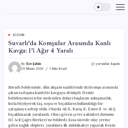
Skip
to
content
EĞITIM
Suvarlı’da Komşular Arasında Kanlı
Kavga: 1’i Ağır 4 Yaralı
Suvarlı’da
By
Ece Şahin
yorumlar kapalı
Komşular
29 Nisan 2026
1 Min Read
Arasında
Kanlı
Kavga:
Suvarlı beldesinde, dün akşam saatlerinde iki komşu arasında
1’i
çıkan tartışma kanlı bir kavgaya dönüştü. Henüz
Ağır
4
belirlenemeyen bir nedenden dolayı başlayan anlaşmazlık,
Yaralı
hızla büyüyerek taş, sopa ve bıçakların kullanıldığı bir
için
çatışmaya sebep oldu. Olayda Ali S., Barış S., Emre S. ve Ali Ş.
bıçaklanarak yaralandı. Olayı gören çevre sakinleri durumu
112 Acil Çağrı Merkezi’ne bildirdi. Kısa sürede olay yerine
gelen sağlık ekipleri, yaralılara ilk müdahaleyi yaparak Besni