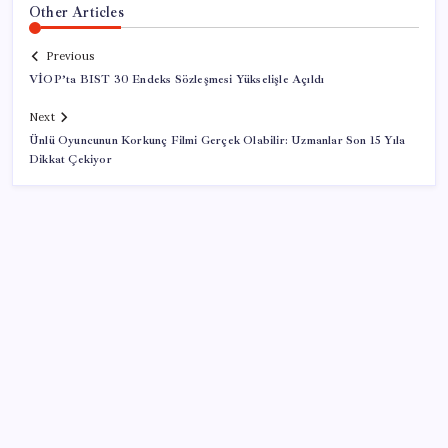
Other Articles
Previous
VİOP’ta BIST 30 Endeks Sözleşmesi Yükselişle Açıldı
Next
Ünlü Oyuncunun Korkunç Filmi Gerçek Olabilir: Uzmanlar Son 15 Yıla
Dikkat Çekiyor
SON YAZILAR
Cezaevlerinde iğne atsan yere düşmez