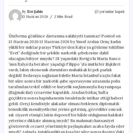
Üniforma
By
Ece Şahin
yorumlar kapalı
gönlünce
13 Haziran 2026
2 Min Read
davranma
salahiyeti
tanımaz!
Üniforma gönlünce davranma salahiyeti tanımaz! Posted on
için
13 Haziran 2026 13 Haziran 2026 by Yusuf Arslan Genç kadın
yüklü bir miktar parayı Türkiye’den İtalya’ya götürme teklifine
“Evet” dediğinde bir şekilde narkotik şebekesine dahil
olacağını biliyor muydu? 28 yaşındaki Rovigo’lu Maria Basco
’nun İtalya’da beraber yaşadığı Filippo ’yla mutlu bir ilişkileri
vardı, lakin ekonomik durumları muhakkak ki pek parlak
değildi! Bedavaya sağlanan biletle Maria İstanbul’a uçtu fakat
bir süre sonra bir narkotik şube operasyonu sırasında polis
tarafından tevkif edildi ve kuryelik suçlamasıyla Bayrampaşa
(Sağmalcılar) cezaevine kapatıldı. Aradan birkaç hafta
geçtikten sonra hapishanenin tuvaletinde intihar ettiği haberi
geldi. Gerçi kendisiyle alakadar olması beklenen diplomatik
temsilcilik mesuliyetlerini yerine getirmiş, görevililer onu sık
sık ziyaret etmişti; lakin depresif bir hâlde olduğunun hakikati
yeterince dikkate alınmış mıydı? Bu malumatı hassasiyet
göstererek cezaevi yönetimiyle paylaşmaları acaba fayda eder
miydi? Aslında, tutuklandıktan kısa bir süre sonra Rovigo’daki