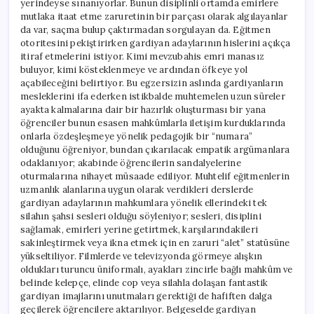
yerindeyse sınanıyorlar. Bunun disiplinli ortamda emirlere
mutlaka itaat etme zaruretinin bir parçası olarak algılayanlar
da var, saçma bulup çaktırmadan sorgulayan da. Eğitmen
otoritesini pekiştirirken gardiyan adaylarının hislerini açıkça
itiraf etmelerini istiyor. Kimi mevzubahis emri manasız
buluyor, kimi kösteklenmeye ve ardından öfkeye yol
açabileceğini belirtiyor. Bu egzersizin aslında gardiyanların
mesleklerini ifa ederken istikbalde muhtemelen uzun süreler
ayakta kalmalarına dair bir hazırlık oluşturması bir yana
öğrenciler bunun esasen mahkûmlarla iletişim kurduklarında
onlarla özdeşleşmeye yönelik pedagojik bir “numara”
olduğunu öğreniyor, bundan çıkarılacak empatik argümanlara
odaklanıyor; akabinde öğrencilerin sandalyelerine
oturmalarına nihayet müsaade ediliyor. Muhtelif eğitmenlerin
uzmanlık alanlarına uygun olarak verdikleri derslerde
gardiyan adaylarının mahkumlara yönelik ellerindeki tek
silahın şahsi sesleri olduğu söyleniyor; sesleri, disiplini
sağlamak, emirleri yerine getirtmek, karşılarındakileri
sakinleştirmek veya ikna etmek için en zaruri “alet” statüsüne
yükseltiliyor. Filmlerde ve televizyonda görmeye alışkın
oldukları turuncu üniformalı, ayakları zincirle bağlı mahkûm ve
belinde kelepçe, elinde cop veya silahla dolaşan fantastik
gardiyan imajlarını unutmaları gerektiği de hafiften dalga
geçilerek öğrencilere aktarılıyor. Belgeselde gardiyan