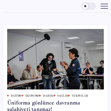
Skip
to
content
EĞITIM
EKONOMI
HABER
SAĞLIK
TEKNOLOJI
Üniforma gönlünce davranma
salahiyeti tanımaz!