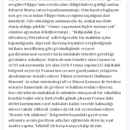
sevgilisi Filippo’nun overdozdan öldüğü haberi geldiği andan
itibaren Maria zaten toparlanamamıştı. Onu hayata bağlayan
son şey en azından Filippo’nun çocuğunu taşıdığına dair
ümidiydi; öyle olmadığını anlamasıyla da, avukatına ifade
etmiş olduğu şekilde: “Onsuz yaşamanın hiçbir manası yok”
cümlesi ağzından dökülüvermişti… “Mahpusluk (La
détention/Detention)” adlı belgeselde bir mahkûm içine
kapandığında, depresif davranış biçimleri sergilediğinde,
intihara meyilliymiş gibi göründüğünde cezaevi
gardiyanlarının vaziyete hızla müdahale etmeleri gerektiği
gözümüze sokuluyor. Halen devam etmekte olan Cannes’ın
ACID seksiyonunda yer alan 2026 Fransa yapımı 132 dakikalık
belgesel seyirciyi Fransa’nın cezaevi gardiyanları yetiştiren
akademisine misafir ediyor. Filmin yönetmeni Guillaume
Massart ’ın adını sinematografi ve Simon Kansara ile beraber
senaryo hanesinde de görüyor ve hakkını teslim ediyoruz.
Bazı diyarlarda muhakkak ki mümkün olmayacak bir rahatlıkla
kendini teşhir eden, hatta belki günah çıkaran Fransa’daki
devlet kurumunun zayıf noktaları kadar, teoride kalmadığı
sürece takdir edilecek yanları da tek tek arzıendam ediyor.
“Sesiniz tek silahınız!” Belgeselin başındaki gayet uzun
sekansta acemi gardiyan adayları eğitmenin dersi üç saat
ayakta yapma “tehdidi”yle karşı karşıya kalıp deyim