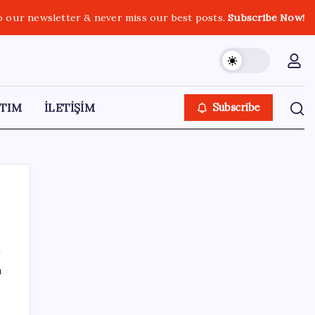
o our newsletter & never miss our best posts.
Subscribe Now!
TIM
İLETİŞİM
Subscribe
SON YAZILAR
ı
ABD’de tüketici kredileri beklentileri aştı