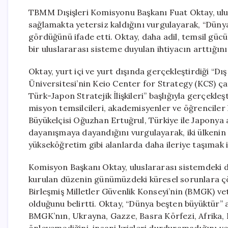
TBMM Dışişleri Komisyonu Başkanı Fuat Oktay, ul
sağlamakta yetersiz kaldığını vurgulayarak, “Dünya
gördüğünü ifade etti. Oktay, daha adil, temsil güc
bir uluslararası sisteme duyulan ihtiyacın arttığını 
Oktay, yurt içi ve yurt dışında gerçekleştirdiği “Dış
Üniversitesi’nin Keio Center for Strategy (KCS) ça
Türk-Japon Stratejik İlişkileri” başlığıyla gerçekleş
misyon temsilcileri, akademisyenler ve öğrenciler 
Büyükelçisi Oğuzhan Ertuğrul, Türkiye ile Japonya ara
dayanışmaya dayandığını vurgulayarak, iki ülkenin s
yükseköğretim gibi alanlarda daha ileriye taşımak iç
Komisyon Başkanı Oktay, uluslararası sistemdeki d
kurulan düzenin günümüzdeki küresel sorunlara çöz
Birleşmiş Milletler Güvenlik Konseyi’nin (BMGK) v
olduğunu belirtti. Oktay, “Dünya beşten büyüktür” a
BMGK’nın, Ukrayna, Gazze, Basra Körfezi, Afrika, 