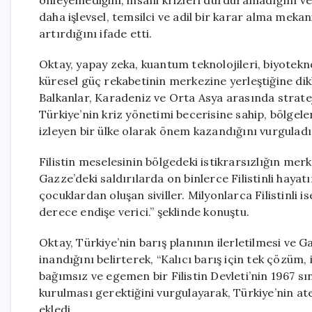
önleyemediğini, insani krizleri durduramadığını ve 
daha işlevsel, temsilci ve adil bir karar alma meka
artırdığını ifade etti.
Oktay, yapay zeka, kuantum teknolojileri, biyoteknol
küresel güç rekabetinin merkezine yerleştiğine dik
Balkanlar, Karadeniz ve Orta Asya arasında stratej
Türkiye’nin kriz yönetimi becerisine sahip, bölgeler
izleyen bir ülke olarak önem kazandığını vurguladı
Filistin meselesinin bölgedeki istikrarsızlığın m
Gazze’deki saldırılarda on binlerce Filistinli hayat
çocuklardan oluşan siviller. Milyonlarca Filistinli
derece endişe verici.” şeklinde konuştu.
Oktay, Türkiye’nin barış planının ilerletilmesi ve 
inandığını belirterek, “Kalıcı barış için tek çözüm, i
bağımsız ve egemen bir Filistin Devleti’nin 1967 s
kurulması gerektiğini vurgulayarak, Türkiye’nin at
ekledi.