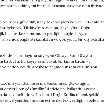
adil bir yaklaşım sergileyemediğini belirtti. Bu durumun,
nizmasına sahip yeni bir uluslararası sisteme olan ihtiyacı
oji, siber güvenlik, uzay teknolojileri ve yarı iletkenlerin
kat çekerek, Türkiye’nin Avrupa, Asya, Orta Doğu,
ik bir merkez konumuna geldiğini söyledi. Ayrıca,
 arasında bağlantı kurabilen ve çok yönlü bir dış politika
.
erkezinde bulunduğunu söyleyen Oktay, “Son 20 ayda
ını kaybetti. Bu kayıpların büyük bir kısmı kadın ve
 ise yerinden edildi. Ateşkese rağmen insani durum son
Gazze’nin yeniden inşasına başlanması gerektiğine
ki devletli bir çözümdür.” ifadelerini kullandı. Ayrıca,
ınırları temelinde ve başkenti Doğu Kudüs olacak şekilde
eşkes ve yeniden inşa sürecine destek verdiğini sözlerine