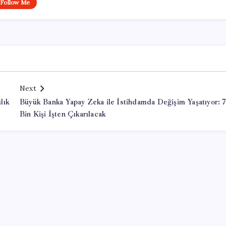
Follow Me
Next
lık
Büyük Banka Yapay Zeka ile İstihdamda Değişim Yaşatıyor: 
Bin Kişi İşten Çıkarılacak
Office Lisans Satın Al
kayseri çıkışlı turlar