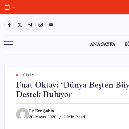
Skip
-
to
content
https://www.facebook.com/
https://twitter.com/
https://t.me/
https://www.instagram.com/
https://youtube.com/
ANA SAYFA
E
EĞITIM
Fuat Oktay: ‘Dünya Beşten Büy
Destek Buluyor
By
Ece Şahin
20 Mayıs 2026
2 Min Read