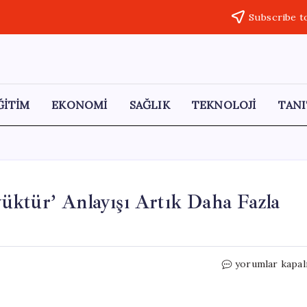
Subscribe t
ĞİTİM
EKONOMİ
SAĞLIK
TEKNOLOJİ
TANI
üktür’ Anlayışı Artık Daha Fazla
Fuat
yorumlar kapal
Oktay:
‘Dünya
Beşten