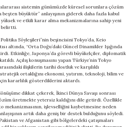
Büyüktür’
uslararası sistemin günümüzde küresel sorunlara çözüm
Anlayışı
 beşten büyüktür” anlayışının giderek daha fazla kabul
Artık
ü yüksek ve etkili karar alma mekanizmalarına sahip yeni
Daha
belirtti.
Fazla
Destek
 Politika Söyleşileri”nin beşincisini Tokyo’da, Keio
Buluyor
tısı altında, “Orta Doğu’daki Güncel Dinamikler Işığında
için
tirdi. Etkinliğe, Japonya’da görevli büyükelçiler, diplomatik
katıldı. Açılış konuşmasını yapan Türkiye’nin Tokyo
sındaki ilişkilerin tarihi dostluk ve karşılıklı
tratejik ortaklığını ekonomi, yatırım, teknoloji, bilim ve
in kararlılık gösterdiklerini aktardı.
önüşüme dikkat çekerek, İkinci Dünya Savaşı sonrası
üm üretmekte yetersiz kaldığını dile getirdi. Özellikle
eto mekanizmasının, işlevselliğini kaybetmesine neden
nlayışının artık daha geniş bir destek bulduğunu söyledi.
Pakistan ve Afganistan gibi bölgelerdeki çatışmaları