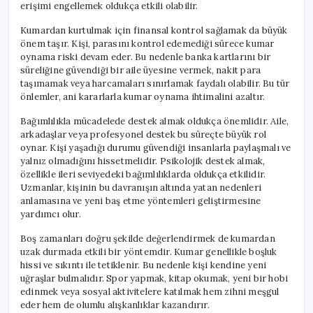
erişimi engellemek oldukça etkili olabilir.
Kumardan kurtulmak için finansal kontrol sağlamak da büyük
önem taşır. Kişi, parasını kontrol edemediği sürece kumar
oynama riski devam eder. Bu nedenle banka kartlarını bir
süreliğine güvendiği bir aile üyesine vermek, nakit para
taşımamak veya harcamaları sınırlamak faydalı olabilir. Bu tür
önlemler, ani kararlarla kumar oynama ihtimalini azaltır.
Bağımlılıkla mücadelede destek almak oldukça önemlidir. Aile,
arkadaşlar veya profesyonel destek bu süreçte büyük rol
oynar. Kişi yaşadığı durumu güvendiği insanlarla paylaşmalı ve
yalnız olmadığını hissetmelidir. Psikolojik destek almak,
özellikle ileri seviyedeki bağımlılıklarda oldukça etkilidir.
Uzmanlar, kişinin bu davranışın altında yatan nedenleri
anlamasına ve yeni baş etme yöntemleri geliştirmesine
yardımcı olur.
Boş zamanları doğru şekilde değerlendirmek de kumardan
uzak durmada etkili bir yöntemdir. Kumar genellikle boşluk
hissi ve sıkıntı ile tetiklenir. Bu nedenle kişi kendine yeni
uğraşlar bulmalıdır. Spor yapmak, kitap okumak, yeni bir hobi
edinmek veya sosyal aktivitelere katılmak hem zihni meşgul
eder hem de olumlu alışkanlıklar kazandırır.