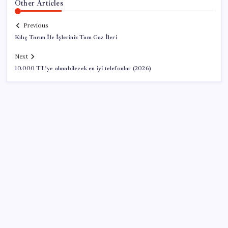
Other Articles
Previous
Kılıç Tarım İle İşleriniz Tam Gaz İleri
Next
10.000 TL’ye alınabilecek en iyi telefonlar (2026)
SON YAZILAR
Cezaevlerinde iğne atsan yere düşmez
Artık çalışan primi tazminata yansıyacak