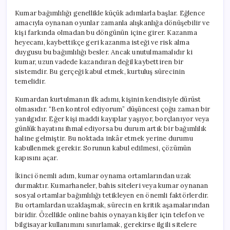
Kumar bağımlılığı genellikle küçük adımlarla başlar. Eğlence
amacıyla oynanan oyunlar zamanla alışkanlığa dönüşebilir ve
kişi farkında olmadan bu döngünün içine girer. Kazanma
heyecanı, kaybettikçe geri kazanma isteği ve risk alma
duygusu bu bağımlılığı besler. Ancak unutulmamalıdır ki
kumar, uzun vadede kazandıran değil kaybettiren bir
sistemdir. Bu gerçeği kabul etmek, kurtuluş sürecinin
temelidir.
Kumardan kurtulmanın ilk adımı, kişinin kendisiyle dürüst
olmasıdır. “Ben kontrol ediyorum” düşüncesi çoğu zaman bir
yanılgıdır. Eğer kişi maddi kayıplar yaşıyor, borçlanıyor veya
günlük hayatını ihmal ediyorsa bu durum artık bir bağımlılık
haline gelmiştir. Bu noktada inkâr etmek yerine durumu
kabullenmek gerekir. Sorunun kabul edilmesi, çözümün
kapısını açar.
İkinci önemli adım, kumar oynama ortamlarından uzak
durmaktır. Kumarhaneler, bahis siteleri veya kumar oynanan
sosyal ortamlar bağımlılığı tetikleyen en önemli faktörlerdir.
Bu ortamlardan uzaklaşmak, sürecin en kritik aşamalarından
biridir. Özellikle online bahis oynayan kişiler için telefon ve
bilgisayar kullanımını sınırlamak, gerekirse ilgili sitelere