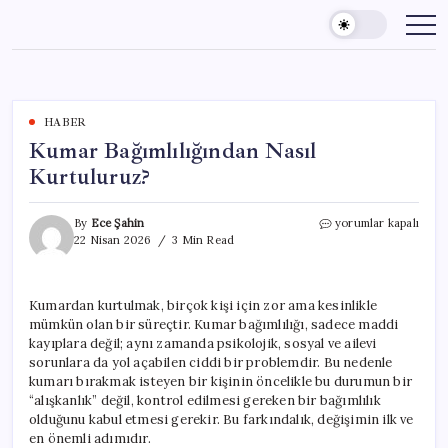
Skip
to
content
HABER
Kumar Bağımlılığından Nasıl
Kurtuluruz?
Kumar
By
Ece Şahin
yorumlar kapalı
Bağımlılığından
22 Nisan 2026
3 Min Read
Nasıl
Kurtuluruz?
için
Kumardan kurtulmak, birçok kişi için zor ama kesinlikle
mümkün olan bir süreçtir. Kumar bağımlılığı, sadece maddi
kayıplara değil; aynı zamanda psikolojik, sosyal ve ailevi
sorunlara da yol açabilen ciddi bir problemdir. Bu nedenle
kumarı bırakmak isteyen bir kişinin öncelikle bu durumun bir
“alışkanlık” değil, kontrol edilmesi gereken bir bağımlılık
olduğunu kabul etmesi gerekir. Bu farkındalık, değişimin ilk ve
en önemli adımıdır.