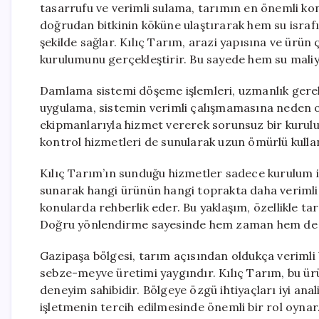
tasarrufu ve verimli sulama, tarımın en önemli ko
doğrudan bitkinin köküne ulaştırarak hem su israfı
şekilde sağlar. Kılıç Tarım, arazi yapısına ve ürü
kurulumunu gerçekleştirir. Bu sayede hem su maliy
Damlama sistemi döşeme işlemleri, uzmanlık gerekti
uygulama, sistemin verimli çalışmamasına neden ol
ekipmanlarıyla hizmet vererek sorunsuz bir kurul
kontrol hizmetleri de sunularak uzun ömürlü kullan
Kılıç Tarım’ın sunduğu hizmetler sadece kurulum il
sunarak hangi ürünün hangi toprakta daha verimli
konularda rehberlik eder. Bu yaklaşım, özellikle tar
Doğru yönlendirme sayesinde hem zaman hem de ma
Gazipaşa bölgesi, tarım açısından oldukça verimli b
sebze-meyve üretimi yaygındır. Kılıç Tarım, bu ü
deneyim sahibidir. Bölgeye özgü ihtiyaçları iyi an
işletmenin tercih edilmesinde önemli bir rol oynar