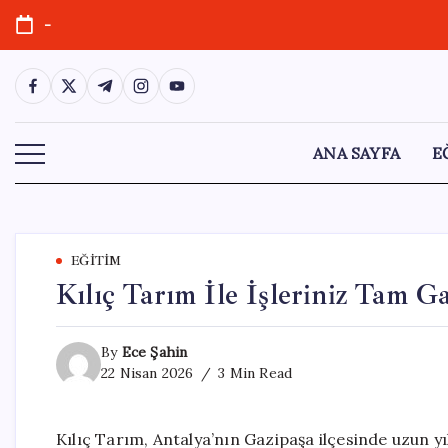
Skip
-
to
content
https://www.facebook.com/
https://twitter.com/
https://t.me/
https://www.instagram.com/
https://youtube.com/
ANA SAYFA
E
EĞITIM
Kılıç Tarım İle İşleriniz Tam Ga
By
Ece Şahin
22 Nisan 2026
3 Min Read
Kılıç Tarım, Antalya’nın Gazipaşa ilçesinde uzun y