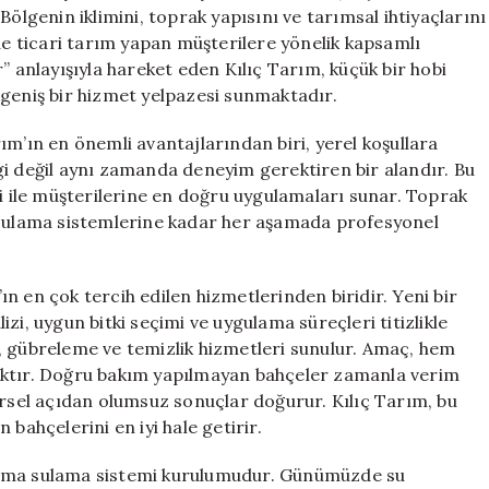
Gaz
Bölgenin iklimini, toprak yapısını ve tarımsal ihtiyaçlarını
İleri
 de ticari tarım yapan müşterilere yönelik kapsamlı
için
” anlayışıyla hareket eden Kılıç Tarım, küçük bir hobi
 geniş bir hizmet yelpazesi sunmaktadır.
ım’ın en önemli avantajlarından biri, yerel koşullara
gi değil aynı zamanda deneyim gerektiren bir alandır. Bu
si ile müşterilerine en doğru uygulamaları sunar. Toprak
n sulama sistemlerine kadar her aşamada profesyonel
n en çok tercih edilen hizmetlerinden biridir. Yeni bir
zi, uygun bitki seçimi ve uygulama süreçleri titizlikle
, gübreleme ve temizlik hizmetleri sunulur. Amaç, hem
aktır. Doğru bakım yapılmayan bahçeler zamanla verim
sel açıdan olumsuz sonuçlar doğurur. Kılıç Tarım, bu
bahçelerini en iyi hale getirir.
lama sulama sistemi kurulumudur. Günümüzde su