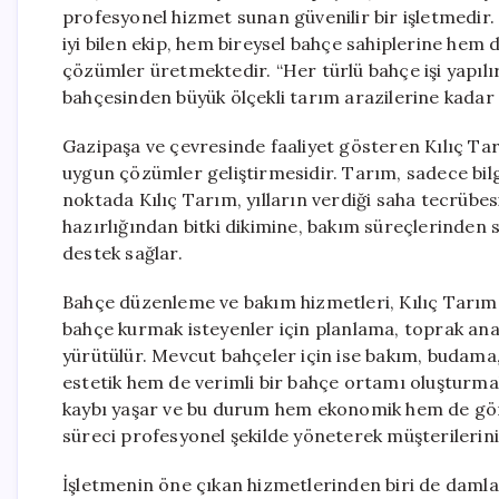
profesyonel hizmet sunan güvenilir bir işletmedir. 
iyi bilen ekip, hem bireysel bahçe sahiplerine hem
çözümler üretmektedir. “Her türlü bahçe işi yapılır
bahçesinden büyük ölçekli tarım arazilerine kadar
Gazipaşa ve çevresinde faaliyet gösteren Kılıç Tar
uygun çözümler geliştirmesidir. Tarım, sadece bil
noktada Kılıç Tarım, yılların verdiği saha tecrübe
hazırlığından bitki dikimine, bakım süreçlerinde
destek sağlar.
Bahçe düzenleme ve bakım hizmetleri, Kılıç Tarım’ı
bahçe kurmak isteyenler için planlama, toprak anali
yürütülür. Mevcut bahçeler için ise bakım, budama
estetik hem de verimli bir bahçe ortamı oluşturm
kaybı yaşar ve bu durum hem ekonomik hem de gör
süreci profesyonel şekilde yöneterek müşterilerinin 
İşletmenin öne çıkan hizmetlerinden biri de dam