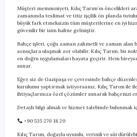
Müşteri memnuniyeti, Kılıç Tarım’ın öncelikleri ara
zamanında teslimat ve titiz işçilik ön planda tutul
büyük fark etmeksizin tüm müşterilerine en iyi hi
güvenilir bir isim haline gelmiştir.
Bahçe işleri, çoğu zaman zahmetli ve zaman alan b
sonuçlara ulaşmak zor olabilir. Kılıç Tarım, bu nok
en doğru uygulamaları hayata geçirir. Hem bireysel 
sunar.
Eğer siz de Gazipaşa ve çevresinde bahçe düzenle
kurulumu yaptırmak istiyorsanız, Kılıç Tarım ile ile
ihtiyaçlarınıza özel çözümler sunarak bahçenizi en
Detaylı bilgi almak ve hizmet talebinde bulunmak iç
+90 535 270 18 20
Kılıç Tarım, doğayla uyumlu, verimli ve sürdürüle