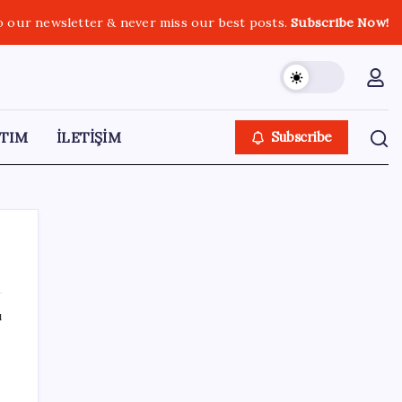
o our newsletter & never miss our best posts.
Subscribe Now!
TIM
İLETİŞİM
Subscribe
ı
SON YAZILAR
Microsoft’un Azure Linux Dağıtımı
Windows’a Geldi