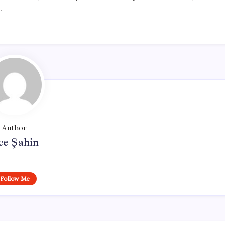
.
Author
ce Şahin
Follow Me