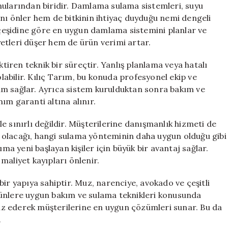
nularından biridir. Damlama sulama sistemleri, suyu
nı önler hem de bitkinin ihtiyaç duyduğu nemi dengeli
n çeşidine göre en uygun damlama sistemini planlar ve
etleri düşer hem de ürün verimi artar.
ren teknik bir süreçtir. Yanlış planlama veya hatalı
abilir. Kılıç Tarım, bu konuda profesyonel ekip ve
um sağlar. Ayrıca sistem kurulduktan sonra bakım ve
ım garanti altına alınır.
e sınırlı değildir. Müşterilerine danışmanlık hizmeti de
 olacağı, hangi sulama yönteminin daha uygun olduğu gibi
ıma yeni başlayan kişiler için büyük bir avantaj sağlar.
liyet kayıpları önlenir.
ir yapıya sahiptir. Muz, narenciye, avokado ve çeşitli
rünlere uygun bakım ve sulama teknikleri konusunda
aliz ederek müşterilerine en uygun çözümleri sunar. Bu da
.