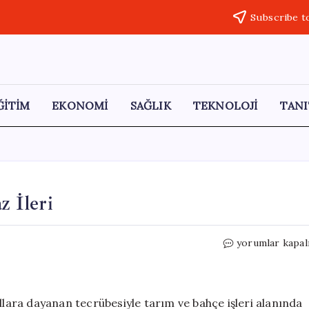
Subscribe t
ĞİTİM
EKONOMİ
SAĞLIK
TEKNOLOJİ
TANI
z İleri
Kılıç
yorumlar kapal
Tarım
İle
İşleriniz
Tam
ıllara dayanan tecrübesiyle tarım ve bahçe işleri alanında