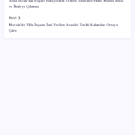
Acun Ilıcalı’nın Başarı Hikayesinin Temeli: Endemol Shine Marka İflası
ve İhaleye Çıkması
Next
Mersin’de Villa İnşaatı İzni Verilen Arazide Tarihi Kalıntılar Ortaya
Çıktı
SON YAZILAR
Cezaevlerinde iğne atsan yere düşmez
Artık çalışan primi tazminata yansıyacak
Türkiye’ye gelen turistler alışveriş yapmadı, saçını