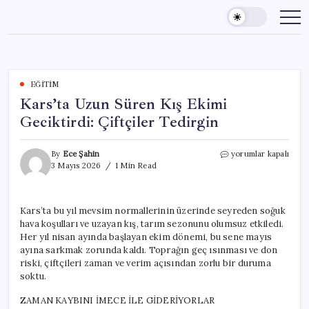
Skip
to
content
EĞITIM
Kars’ta Uzun Süren Kış Ekimi
Geciktirdi: Çiftçiler Tedirgin
Kars’ta
By
Ece Şahin
yorumlar kapalı
Uzun
3 Mayıs 2026
1 Min Read
Süren
Kış
Ekimi
Kars’ta bu yıl mevsim normallerinin üzerinde seyreden soğuk
Geciktirdi:
hava koşulları ve uzayan kış, tarım sezonunu olumsuz etkiledi.
Çiftçiler
Tedirgin
Her yıl nisan ayında başlayan ekim dönemi, bu sene mayıs
için
ayına sarkmak zorunda kaldı. Toprağın geç ısınması ve don
riski, çiftçileri zaman ve verim açısından zorlu bir duruma
soktu.
ZAMAN KAYBINI İMECE İLE GİDERİYORLAR