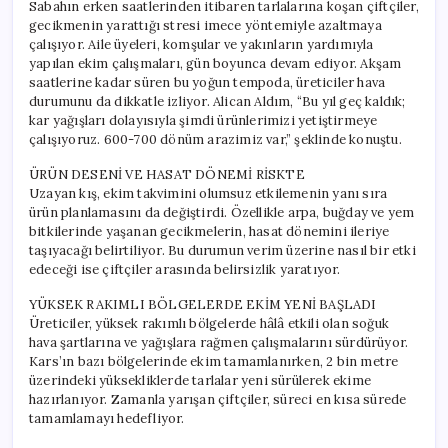
Sabahın erken saatlerinden itibaren tarlalarına koşan çiftçiler,
gecikmenin yarattığı stresi imece yöntemiyle azaltmaya
çalışıyor. Aile üyeleri, komşular ve yakınların yardımıyla
yapılan ekim çalışmaları, gün boyunca devam ediyor. Akşam
saatlerine kadar süren bu yoğun tempoda, üreticiler hava
durumunu da dikkatle izliyor. Alican Aldım, “Bu yıl geç kaldık;
kar yağışları dolayısıyla şimdi ürünlerimizi yetiştirmeye
çalışıyoruz. 600-700 dönüm arazimiz var,” şeklinde konuştu.
ÜRÜN DESENİ VE HASAT DÖNEMİ RİSKTE
Uzayan kış, ekim takvimini olumsuz etkilemenin yanı sıra
ürün planlamasını da değiştirdi. Özellikle arpa, buğday ve yem
bitkilerinde yaşanan gecikmelerin, hasat dönemini ileriye
taşıyacağı belirtiliyor. Bu durumun verim üzerine nasıl bir etki
edeceği ise çiftçiler arasında belirsizlik yaratıyor.
YÜKSEK RAKIMLI BÖLGELERDE EKİM YENİ BAŞLADI
Üreticiler, yüksek rakımlı bölgelerde hâlâ etkili olan soğuk
hava şartlarına ve yağışlara rağmen çalışmalarını sürdürüyor.
Kars’ın bazı bölgelerinde ekim tamamlanırken, 2 bin metre
üzerindeki yüksekliklerde tarlalar yeni sürülerek ekime
hazırlanıyor. Zamanla yarışan çiftçiler, süreci en kısa sürede
tamamlamayı hedefliyor.