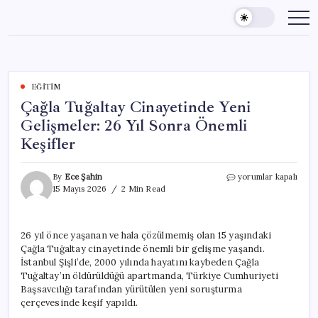
Skip
to
content
EĞITIM
Çağla Tuğaltay Cinayetinde Yeni
Gelişmeler: 26 Yıl Sonra Önemli
Keşifler
Çağla
By
Ece Şahin
yorumlar kapalı
Tuğaltay
15 Mayıs 2026
2 Min Read
Cinayetinde
Yeni
Gelişmeler:
26 yıl önce yaşanan ve hala çözülmemiş olan 15 yaşındaki
26
Çağla Tuğaltay cinayetinde önemli bir gelişme yaşandı.
Yıl
Sonra
İstanbul Şişli’de, 2000 yılında hayatını kaybeden Çağla
Önemli
Tuğaltay’ın öldürüldüğü apartmanda, Türkiye Cumhuriyeti
Keşifler
Başsavcılığı tarafından yürütülen yeni soruşturma
için
çerçevesinde keşif yapıldı.