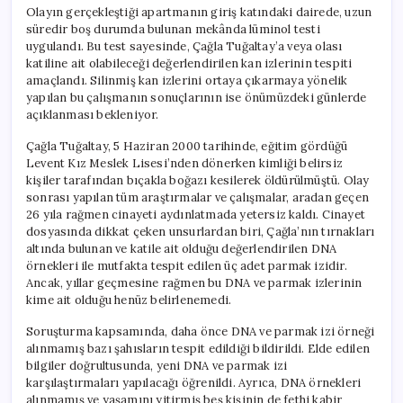
Olayın gerçekleştiği apartmanın giriş katındaki dairede, uzun
süredir boş durumda bulunan mekânda lüminol testi
uygulandı. Bu test sayesinde, Çağla Tuğaltay’a veya olası
katiline ait olabileceği değerlendirilen kan izlerinin tespiti
amaçlandı. Silinmiş kan izlerini ortaya çıkarmaya yönelik
yapılan bu çalışmanın sonuçlarının ise önümüzdeki günlerde
açıklanması bekleniyor.
Çağla Tuğaltay, 5 Haziran 2000 tarihinde, eğitim gördüğü
Levent Kız Meslek Lisesi’nden dönerken kimliği belirsiz
kişiler tarafından bıçakla boğazı kesilerek öldürülmüştü. Olay
sonrası yapılan tüm araştırmalar ve çalışmalar, aradan geçen
26 yıla rağmen cinayeti aydınlatmada yetersiz kaldı. Cinayet
dosyasında dikkat çeken unsurlardan biri, Çağla’nın tırnakları
altında bulunan ve katile ait olduğu değerlendirilen DNA
örnekleri ile mutfakta tespit edilen üç adet parmak izidir.
Ancak, yıllar geçmesine rağmen bu DNA ve parmak izlerinin
kime ait olduğu henüz belirlenemedi.
Soruşturma kapsamında, daha önce DNA ve parmak izi örneği
alınmamış bazı şahısların tespit edildiği bildirildi. Elde edilen
bilgiler doğrultusunda, yeni DNA ve parmak izi
karşılaştırmaları yapılacağı öğrenildi. Ayrıca, DNA örnekleri
alınmamış ve yaşamını yitirmiş beş kişinin de fethi kabir