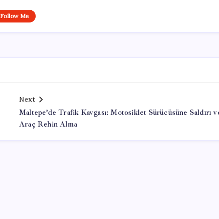
Follow Me
Next
Maltepe’de Trafik Kavgası: Motosiklet Sürücüsüne Saldırı v
Araç Rehin Alma