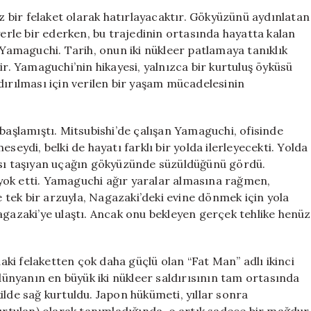
Tsutomu
az bir felaket olarak hatırlayacaktır. Gökyüzünü aydınlatan
Yamaguchi’nin
yerle bir ederken, bu trajedinin ortasında hayatta kalan
Düşündüren
amaguchi. Tarih, onun iki nükleer patlamaya tanıklık
Hikayesi
ir. Yamaguchi’nin hikayesi, yalnızca bir kurtuluş öyküsü
için
dırılması için verilen bir yaşam mücadelesinin
 başlamıştı. Mitsubishi’de çalışan Yamaguchi, ofisinde
di, belki de hayatı farklı bir yolda ilerleyecekti. Yolda
ası taşıyan uçağın gökyüzünde süzüldüğünü gördü.
yok etti. Yamaguchi ağır yaralar almasına rağmen,
tek bir arzuyla, Nagazaki’deki evine dönmek için yola
agazaki’ye ulaştı. Ancak onu bekleyen gerçek tehlike henüz
ki felaketten çok daha güçlü olan “Fat Man” adlı ikinci
nyanın en büyük iki nükleer saldırısının tam ortasında
ilde sağ kurtuldu. Japon hükümeti, yıllar sonra