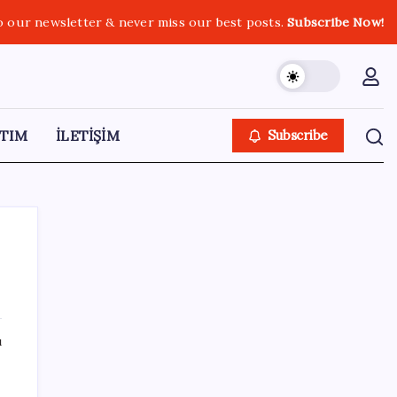
o our newsletter & never miss our best posts.
Subscribe Now!
TIM
İLETİŞİM
Subscribe
SON YAZILAR
ı
Microsoft’un Azure Linux Dağıtımı
Windows’a Geldi