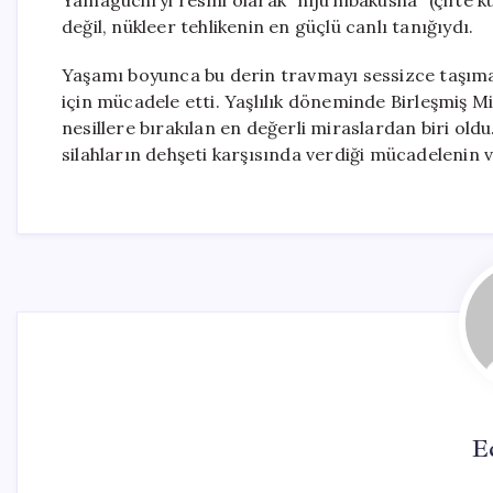
Yamaguchi’yi resmi olarak “nijū hibakusha” (çifte 
değil, nükleer tehlikenin en güçlü canlı tanığıydı.
Yaşamı boyunca bu derin travmayı sessizce taşım
için mücadele etti. Yaşlılık döneminde Birleşmiş Mi
nesillere bırakılan en değerli miraslardan biri old
silahların dehşeti karşısında verdiği mücadelenin 
E