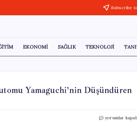
Subscribe t
ĞİTİM
EKONOMİ
SAĞLIK
TEKNOLOJİ
TANI
Tsutomu Yamaguchi’nin Düşündüren
İki
yorumlar kapal
Nükleer
Felaketi
Atlatan