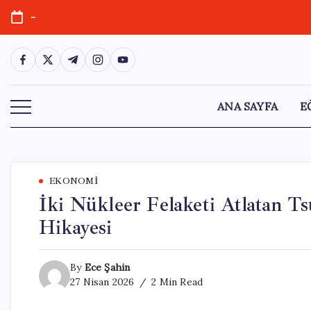
Skip
-
to
content
https://www.facebook.com/
https://twitter.com/
https://t.me/
https://www.instagram.com/
https://youtube.com/
ANA SAYFA
E
EKONOMI
İki Nükleer Felaketi Atlatan 
Hikayesi
By
Ece Şahin
27 Nisan 2026
2 Min Read