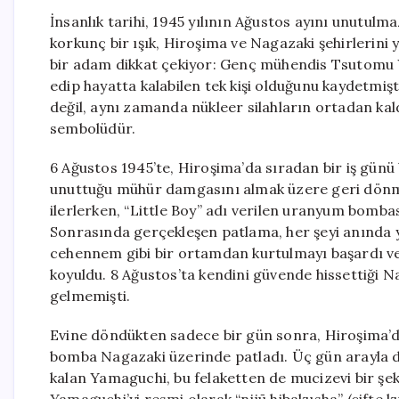
İnsanlık tarihi, 1945 yılının Ağustos ayını unutulm
korkunç bir ışık, Hiroşima ve Nagazaki şehirlerini 
bir adam dikkat çekiyor: Genç mühendis Tsutomu Y
edip hayatta kalabilen tek kişi olduğunu kaydetmişt
değil, aynı zamanda nükleer silahların ortadan kal
sembolüdür.
6 Ağustos 1945’te, Hiroşima’da sıradan bir iş günü
unuttuğu mühür damgasını almak üzere geri dönmesey
ilerlerken, “Little Boy” adı verilen uranyum bomb
Sonrasında gerçekleşen patlama, her şeyi anında 
cehennem gibi bir ortamdan kurtulmayı başardı ve 
koyuldu. 8 Ağustos’ta kendini güvende hissettiği N
gelmemişti.
Evine döndükten sadece bir gün sonra, Hiroşima’da
bomba Nagazaki üzerinde patladı. Üç gün arayla dü
kalan Yamaguchi, bu felaketten de mucizevi bir şek