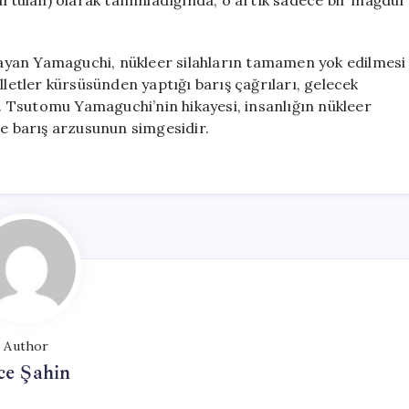
kurtulan) olarak tanımladığında, o artık sadece bir mağdur
ayan Yamaguchi, nükleer silahların tamamen yok edilmesi
lletler kürsüsünden yaptığı barış çağrıları, gelecek
u. Tsutomu Yamaguchi’nin hikayesi, insanlığın nükleer
ve barış arzusunun simgesidir.
Author
ce Şahin