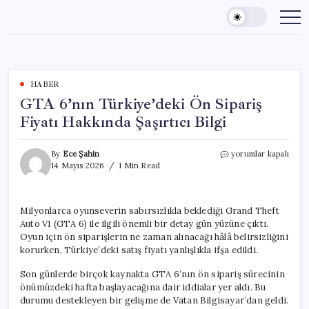
Skip
to
content
HABER
GTA 6’nın Türkiye’deki Ön Sipariş
Fiyatı Hakkında Şaşırtıcı Bilgi
GTA
By
Ece Şahin
yorumlar kapalı
6’nın
14 Mayıs 2026
1 Min Read
Türkiye’deki
Ön
Sipariş
Milyonlarca oyunseverin sabırsızlıkla beklediği Grand Theft
Fiyatı
Auto VI (GTA 6) ile ilgili önemli bir detay gün yüzüne çıktı.
Hakkında
Şaşırtıcı
Oyun için ön siparişlerin ne zaman alınacağı hâlâ belirsizliğini
Bilgi
korurken, Türkiye’deki satış fiyatı yanlışlıkla ifşa edildi.
için
Son günlerde birçok kaynakta GTA 6’nın ön sipariş sürecinin
önümüzdeki hafta başlayacağına dair iddialar yer aldı. Bu
durumu destekleyen bir gelişme de Vatan Bilgisayar’dan geldi.