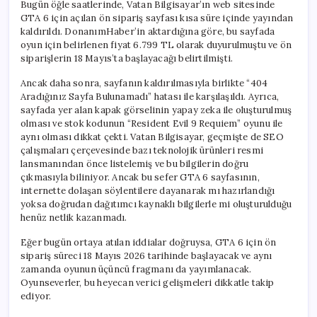
Bugün öğle saatlerinde, Vatan Bilgisayar’ın web sitesinde
GTA 6 için açılan ön sipariş sayfası kısa süre içinde yayından
kaldırıldı. DonanımHaber’in aktardığına göre, bu sayfada
oyun için belirlenen fiyat 6.799 TL olarak duyurulmuştu ve ön
siparişlerin 18 Mayıs’ta başlayacağı belirtilmişti.
Ancak daha sonra, sayfanın kaldırılmasıyla birlikte “404
Aradığınız Sayfa Bulunamadı” hatası ile karşılaşıldı. Ayrıca,
sayfada yer alan kapak görselinin yapay zeka ile oluşturulmuş
olması ve stok kodunun “Resident Evil 9 Requiem” oyunu ile
aynı olması dikkat çekti. Vatan Bilgisayar, geçmişte de SEO
çalışmaları çerçevesinde bazı teknolojik ürünleri resmi
lansmanından önce listelemiş ve bu bilgilerin doğru
çıkmasıyla biliniyor. Ancak bu sefer GTA 6 sayfasının,
internette dolaşan söylentilere dayanarak mı hazırlandığı
yoksa doğrudan dağıtımcı kaynaklı bilgilerle mi oluşturulduğu
henüz netlik kazanmadı.
Eğer bugün ortaya atılan iddialar doğruysa, GTA 6 için ön
sipariş süreci 18 Mayıs 2026 tarihinde başlayacak ve aynı
zamanda oyunun üçüncü fragmanı da yayımlanacak.
Oyunseverler, bu heyecan verici gelişmeleri dikkatle takip
ediyor.