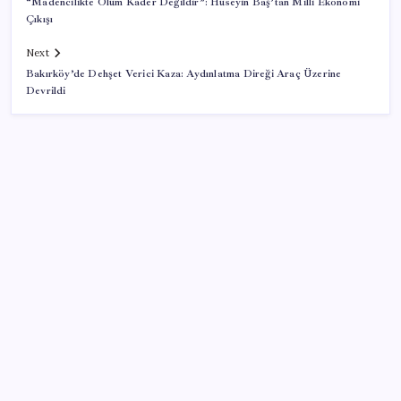
“Madencilikte Ölüm Kader Değildir”: Hüseyin Baş’tan Milli Ekonomi
Çıkışı
Next
Bakırköy’de Dehşet Verici Kaza: Aydınlatma Direği Araç Üzerine
Devrildi
SON YAZILAR
Cezaevlerinde iğne atsan yere düşmez
Artık çalışan primi tazminata yansıyacak
Türkiye’ye gelen turistler alışveriş yapmadı, saçını