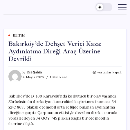
Skip
to
content
EĞITIM
Bakırköy’de Dehşet Verici Kaza:
Aydınlatma Direği Araç Üzerine
Devrildi
Bakırköy’de
By
Ece Şahin
yorumlar kapalı
Dehşet
14 Mayıs 2026
1 Min Read
Verici
Kaza:
Aydınlatma
Bakırköy’de D-100 Karayolu’nda korkutucu bir olay yaşandı.
Direği
Sürücüsünün direksiyon kontrolünü kaybetmesi sonucu, 34
Araç
Üzerine
ZFC 8683 plakalı otomobil orta refüjde bulunan aydınlatma
Devrildi
direğine çarptı. Çarpmanın etkisiyle devrilen direk, o sırada
için
yolda ilerleyen 34 GOY 745 plakalı başka bir otomobilin
üzerine düştü.