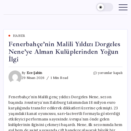
Skip
to
content
HABER
Fenerbahçe’nin Malili Yıldızı Dorgeles
Nene’ye Alman Kulüplerinden Yoğun
İlgi
Fenerbahçe’nin
By
Ece Şahin
yorumlar kapalı
Malili
29 Nisan 2026
1 Min Read
Yıldızı
Dorgeles
Nene’ye
Fenerbahçe’nin Malili genç yıldızı Dorgeles Nene, sezon
Alman
başında Avusturya’nın Salzburg takımından 18 milyon euro
Kulüplerinden
Yoğun
karşılığında transfer edilerek dikkatleri üzerine çekmişti. 23
İlgi
yaşındaki kanat oyuncusu, sarı-lacivertli formayla gösterdiği
için
etkileyici performans sayesinde Avrupa’nın önde gelen
kulüplerinin ilgisini çekmeyi başardı. Nene, ilk sezonunda hem
gol hem de asist sayısında çift hanelere ulaşarak büyük bir