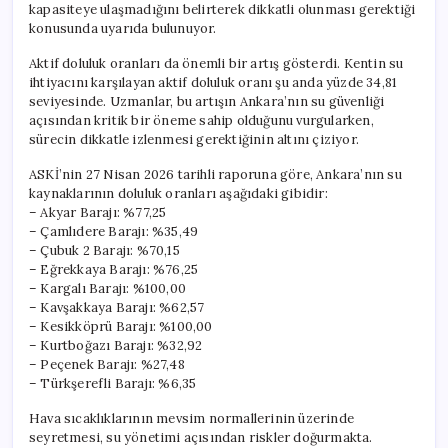
kapasiteye ulaşmadığını belirterek dikkatli olunması gerektiği
konusunda uyarıda bulunuyor.
Aktif doluluk oranları da önemli bir artış gösterdi. Kentin su
ihtiyacını karşılayan aktif doluluk oranı şu anda yüzde 34,81
seviyesinde. Uzmanlar, bu artışın Ankara’nın su güvenliği
açısından kritik bir öneme sahip olduğunu vurgularken,
sürecin dikkatle izlenmesi gerektiğinin altını çiziyor.
ASKİ’nin 27 Nisan 2026 tarihli raporuna göre, Ankara’nın su
kaynaklarının doluluk oranları aşağıdaki gibidir:
– Akyar Barajı: %77,25
– Çamlıdere Barajı: %35,49
– Çubuk 2 Barajı: %70,15
– Eğrekkaya Barajı: %76,25
– Kargalı Barajı: %100,00
– Kavşakkaya Barajı: %62,57
– Kesikköprü Barajı: %100,00
– Kurtboğazı Barajı: %32,92
– Peçenek Barajı: %27,48
– Türkşerefli Barajı: %6,35
Hava sıcaklıklarının mevsim normallerinin üzerinde
seyretmesi, su yönetimi açısından riskler doğurmakta.