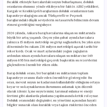
Sıcaklık etkisiyle havzalardaki suyun buharlaşması, doluluk
oranlarını olumsuz yönde etkileyen bir faktör. ASKİ yetkilileri,
Kargalı ve Kesikköprü barajlarının doluluk oranlarının tam
kapasiteye ulaştığını ancak Türkşerefli ve Peçenek
barajlarındaki düşük seviyelerin su tasarrufu bilincinin devam
etmesi gerektiğini vurguluyor.
2026 yılında, Ankara baraj havzalarına ulaşan su miktarında
büyük bir artış yaşandı. Geçen yılın şubat ayında havzalara
yalnızca 15 milyon metreküp su girişi sağlanırken, bu yılın aynı
döneminde bu rakam 236 milyon metreküpü aşarak tarihi bir
rekor kırdı. Ocak ve mart aylarındaki yoğun yağışların
ardından nisan ayında havzalara ulaşan su miktarı ise 149
milyon 695 bin metreküpü geçerek başkentin su rezervlerini
güçlendiren önemli bir etken oldu.
Baraj doluluk oranı, bir barajdaki su miktarının toplam
kapasiteye oranını ifade eden önemli bir göstergedir. Bu
oran, mevcut suyun ne kadarının kullanılabilir olduğunu ortaya
koyar ve su kaynaklarının durumunu anlamak için düzenli
olarak izlenir. İçme suyu temini, tarımsal sulama ve enerji
üretimi gibi alanlarda planlama yapılmasında kritik rol oynar.
Doluluk oranındaki değişimler, su yönetimi açısından hayati
bilgiler sunarak olası kuraklık veya taşkın risklerini önceden