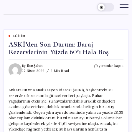
Skip
to
content
EĞITIM
ASKİ’den Son Durum: Baraj
Rezervlerinin Yüzde 60’ı Hala Boş
ASKİ’den
By
Ece Şahin
yorumlar kapalı
Son
27 Nisan 2026
2 Min Read
Durum:
Baraj
Rezervlerinin
Ankara Su ve Kanalizasyon İdaresi (ASKİ), başkentteki su
Yüzde
rezervleri konusunda güncel verileri paylaştı. Bahar
60’ı
Hala
yağışlarının etkisiyle, su havzalarındaki kuraklık endişeleri
Boş
azalma gösterirken, doluluk oranlarında belirgin bir artış
için
gözlemlendi. Geçen yılın aynı döneminde yalnızca yüzde 28,38
olan toplam doluluk oranı, bu yıl nisan ayı itibarıyla olumlu bir
gelişme kaydederek yüzde 41,61 seviyesine ulaştı. Ancak, bu
yükselişe rağmen yetkililer, su havzalarının henüz tam