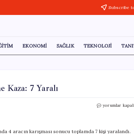
Subscribe t
ĞİTİM
EKONOMİ
SAĞLIK
TEKNOLOJİ
TANI
e Kaza: 7 Yaralı
Yozgat’ta
yorumlar kapal
Dört
Araçla
Zincirleme
Kaza:
da 4 aracın karışması sonucu toplamda 7 kişi yaralandı.