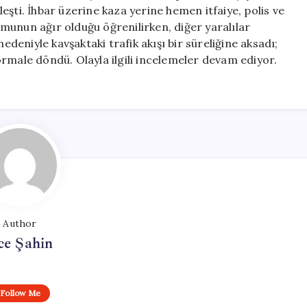
7
şti. İhbar üzerine kaza yerine hemen itfaiye, polis ve
Yaralı
rumunun ağır olduğu öğrenilirken, diğer yaralılar
için
edeniyle kavşaktaki trafik akışı bir süreliğine aksadı;
rmale döndü. Olayla ilgili incelemeler devam ediyor.
Author
ce Şahin
Follow Me