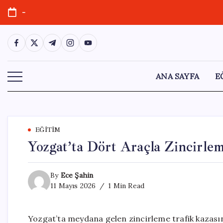
Skip
-
to
content
https://www.facebook.com/
https://twitter.com/
https://t.me/
https://www.instagram.com/
https://youtube.com/
ANA SAYFA
E
EĞITIM
Yozgat’ta Dört Araçla Zincirlem
By
Ece Şahin
11 Mayıs 2026
1 Min Read
Yozgat’ta meydana gelen zincirleme trafik kazasın