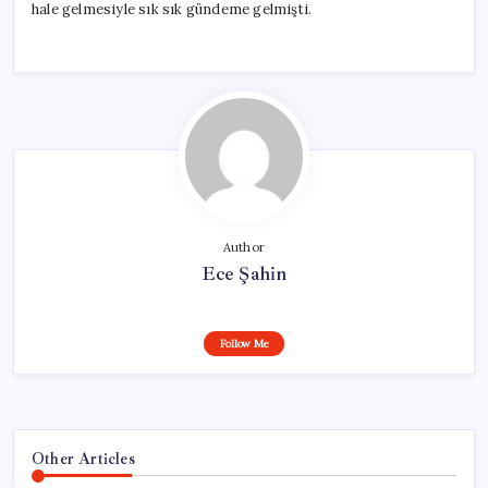
hale gelmesiyle sık sık gündeme gelmişti.
Author
Ece Şahin
Follow Me
Other Articles