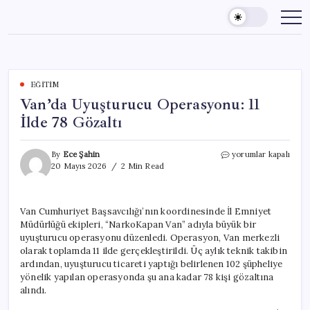
Skip
to
content
EĞITIM
Van’da Uyuşturucu Operasyonu: 11
İlde 78 Gözaltı
Van’da
By
Ece Şahin
yorumlar kapalı
Uyuşturucu
20 Mayıs 2026
2 Min Read
Operasyonu:
11
İlde
Van Cumhuriyet Başsavcılığı’nın koordinesinde İl Emniyet
78
Müdürlüğü ekipleri, “NarkoKapan Van” adıyla büyük bir
Gözaltı
için
uyuşturucu operasyonu düzenledi. Operasyon, Van merkezli
olarak toplamda 11 ilde gerçekleştirildi. Üç aylık teknik takibin
ardından, uyuşturucu ticareti yaptığı belirlenen 102 şüpheliye
yönelik yapılan operasyonda şu ana kadar 78 kişi gözaltına
alındı.