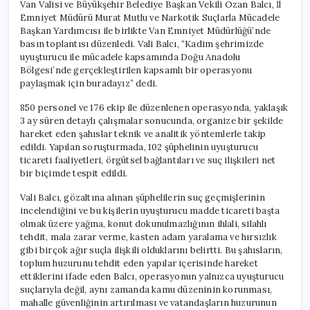
Van Valisi ve Büyükşehir Belediye Başkan Vekili Ozan Balcı, İl
Emniyet Müdürü Murat Mutlu ve Narkotik Suçlarla Mücadele
Başkan Yardımcısı ile birlikte Van Emniyet Müdürlüğü’nde
basın toplantısı düzenledi. Vali Balcı, “Kadim şehrimizde
uyuşturucu ile mücadele kapsamında Doğu Anadolu
Bölgesi’nde gerçekleştirilen kapsamlı bir operasyonu
paylaşmak için buradayız” dedi.
850 personel ve 176 ekip ile düzenlenen operasyonda, yaklaşık
3 ay süren detaylı çalışmalar sonucunda, organize bir şekilde
hareket eden şahıslar teknik ve analitik yöntemlerle takip
edildi. Yapılan soruşturmada, 102 şüphelinin uyuşturucu
ticareti faaliyetleri, örgütsel bağlantıları ve suç ilişkileri net
bir biçimde tespit edildi.
Vali Balcı, gözaltına alınan şüphelilerin suç geçmişlerinin
incelendiğini ve bu kişilerin uyuşturucu madde ticareti başta
olmak üzere yağma, konut dokunulmazlığının ihlali, silahlı
tehdit, mala zarar verme, kasten adam yaralama ve hırsızlık
gibi birçok ağır suçla ilişkili olduklarını belirtti. Bu şahısların,
toplum huzurunu tehdit eden yapılar içerisinde hareket
ettiklerini ifade eden Balcı, operasyonun yalnızca uyuşturucu
suçlarıyla değil, aynı zamanda kamu düzeninin korunması,
mahalle güvenliğinin artırılması ve vatandaşların huzurunun