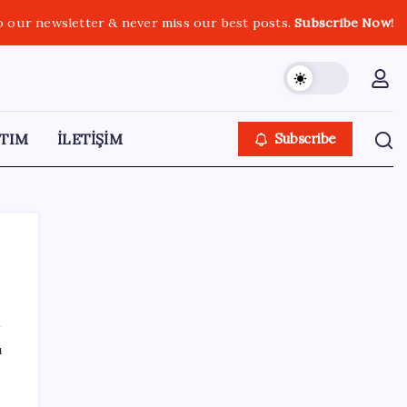
o our newsletter & never miss our best posts.
Subscribe Now!
TIM
İLETİŞİM
Subscribe
SON YAZILAR
ı
Eskişehir’de 2 belediye başkanı YENİ
Parti’ye geçti