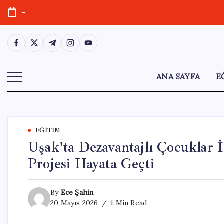
Skip
-
to
content
https://www.facebook.com/
https://twitter.com/
https://t.me/
https://www.instagram.com/
https://youtube.com/
ANA SAYFA
E
EĞITIM
Uşak’ta Dezavantajlı Çocuklar İ
Projesi Hayata Geçti
By
Ece Şahin
20 Mayıs 2026
1 Min Read