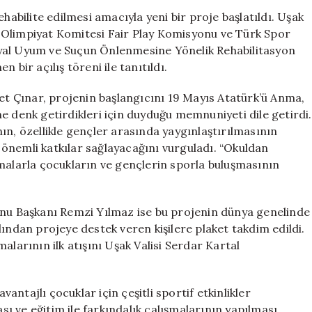
Spor
habilite edilmesi amacıyla yeni bir proje başlatıldı. Uşak
Temelli
lli Olimpiyat Komitesi Fair Play Komisyonu ve Türk Spor
Rehabilitasyon
Sosyal Uyum ve Suçun Önlenmesine Yönelik Rehabilitasyon
Projesi
 bir açılış töreni ile tanıtıldı.
Hayata
Geçti
 Çınar, projenin başlangıcını 19 Mayıs Atatürk’ü Anma,
için
e denk getirdikleri için duyduğu memnuniyeti dile getirdi.
ının, özellikle gençler arasında yaygınlaştırılmasının
ne önemli katkılar sağlayacağını vurguladı. “Okuldan
şmalarla çocukların ve gençlerin sporla buluşmasının
onu Başkanı Remzi Yılmaz ise bu projenin dünya genelinde
ından projeye destek veren kişilere plaket takdim edildi.
alarının ilk atışını Uşak Valisi Serdar Kartal
ntajlı çocuklar için çeşitli sportif etkinlikler
 ve eğitim ile farkındalık çalışmalarının yapılması