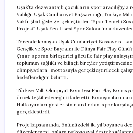
Uşak’ta dezavantajlı çocukların spor aracılığıyla re
Valiliği, Uşak Cumhuriyet Başsavcılığı, Türkiye Mi
Vakfı işbirliğiyle gerçekleştirilen “Spor Temelli 
Projesi”, Uşak Fen Lisesi Spor Salonu’nda düzenlenen
Törende konuşan Uşak Cumhuriyet Başsavcısı İsmet
Gençlik ve Spor Bayramı ile Dünya Fair Play Günü’n
Çınar, sporun birleştirici gücü ile fair play anlayış
toplumun sağlıklı ve bilinçli bireyler yetiştirmesi
olimpiyatlara” mottosuyla gerçekleştirilecek çalı
hedeflendiğini belirtti.
Türkiye Milli Olimpiyat Komitesi Fair Play Komisy
örnek teşkil edeceğini ifade etti. Konuşmaların ard
Halk oyunları gösterisinin ardından, spor karşılaşm
gerçekleştirdi.
Proje kapsamında, önümüzdeki iki yıl boyunca dezava
düzenlenmesi, onlara psikososyal destek sağlanması