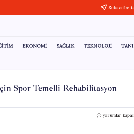
Subscribe t
ĞİTİM
EKONOMİ
SAĞLIK
TEKNOLOJİ
TANI
çin Spor Temelli Rehabilitasyon
Uşak’ta
yorumlar kapal
Dezavantajlı
Çocuklar
İçin