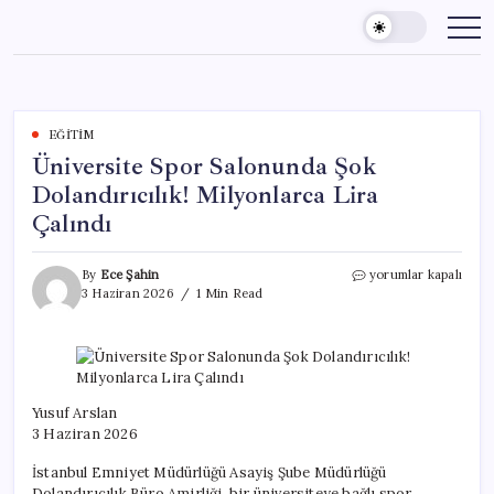
Skip
to
content
EĞITIM
Üniversite Spor Salonunda Şok
Dolandırıcılık! Milyonlarca Lira
Çalındı
Üniversite
By
Ece Şahin
yorumlar kapalı
Spor
3 Haziran 2026
1 Min Read
Salonunda
Şok
Dolandırıcılık!
Milyonlarca
Lira
Çalındı
Yusuf Arslan
için
3 Haziran 2026
İstanbul Emniyet Müdürlüğü Asayiş Şube Müdürlüğü
Dolandırıcılık Büro Amirliği, bir üniversiteye bağlı spor