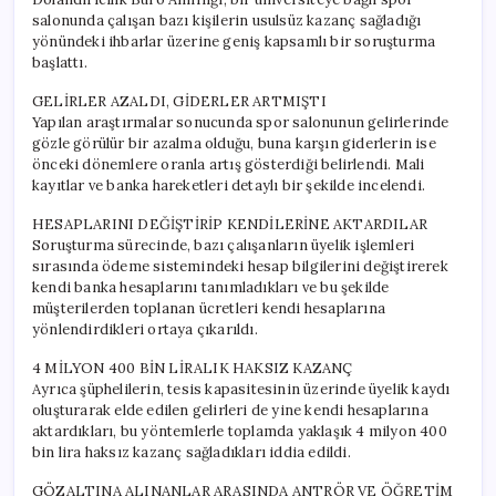
salonunda çalışan bazı kişilerin usulsüz kazanç sağladığı
yönündeki ihbarlar üzerine geniş kapsamlı bir soruşturma
başlattı.
GELİRLER AZALDI, GİDERLER ARTMIŞTI
Yapılan araştırmalar sonucunda spor salonunun gelirlerinde
gözle görülür bir azalma olduğu, buna karşın giderlerin ise
önceki dönemlere oranla artış gösterdiği belirlendi. Mali
kayıtlar ve banka hareketleri detaylı bir şekilde incelendi.
HESAPLARINI DEĞİŞTİRİP KENDİLERİNE AKTARDILAR
Soruşturma sürecinde, bazı çalışanların üyelik işlemleri
sırasında ödeme sistemindeki hesap bilgilerini değiştirerek
kendi banka hesaplarını tanımladıkları ve bu şekilde
müşterilerden toplanan ücretleri kendi hesaplarına
yönlendirdikleri ortaya çıkarıldı.
4 MİLYON 400 BİN LİRALIK HAKSIZ KAZANÇ
Ayrıca şüphelilerin, tesis kapasitesinin üzerinde üyelik kaydı
oluşturarak elde edilen gelirleri de yine kendi hesaplarına
aktardıkları, bu yöntemlerle toplamda yaklaşık 4 milyon 400
bin lira haksız kazanç sağladıkları iddia edildi.
GÖZALTINA ALINANLAR ARASINDA ANTRÖR VE ÖĞRETİM