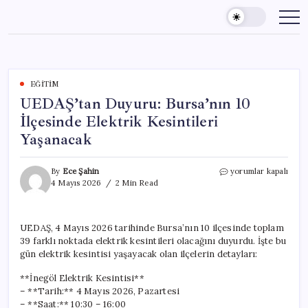
Skip
to
content
EĞITIM
UEDAŞ’tan Duyuru: Bursa’nın 10
İlçesinde Elektrik Kesintileri
Yaşanacak
UEDAŞ’tan
By
Ece Şahin
yorumlar kapalı
Duyuru:
4 Mayıs 2026
2 Min Read
Bursa’nın
10
İlçesinde
UEDAŞ, 4 Mayıs 2026 tarihinde Bursa’nın 10 ilçesinde toplam
Elektrik
39 farklı noktada elektrik kesintileri olacağını duyurdu. İşte bu
Kesintileri
Yaşanacak
gün elektrik kesintisi yaşayacak olan ilçelerin detayları:
için
**İnegöl Elektrik Kesintisi**
– **Tarih:** 4 Mayıs 2026, Pazartesi
– **Saat:** 10:30 – 16:00