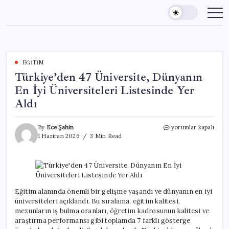
Skip
to
content
EĞITIM
Türkiye’den 47 Üniversite, Dünyanın
En İyi Üniversiteleri Listesinde Yer
Aldı
Türkiye’den
By
Ece Şahin
yorumlar kapalı
47
1 Haziran 2026
3 Min Read
Üniversite,
Dünyanın
En
İyi
Üniversiteleri
Listesinde
Eğitim alanında önemli bir gelişme yaşandı ve dünyanın en iyi
Yer
üniversiteleri açıklandı. Bu sıralama, eğitim kalitesi,
Aldı
mezunların iş bulma oranları, öğretim kadrosunun kalitesi ve
için
araştırma performansı gibi toplamda 7 farklı gösterge