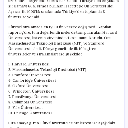
üzerinden değerlendirilerek hazırlandı. Türkiye’den en yüksek
sıralamayı 666. sırada bulunan Hacettepe Üniversitesi aldı.
Ayrıca, ilk 1000’lik sıralamada Türkiye’den toplamda 8
üniversite yer aldı.
Küresel sıralamada en iyi 10 üniversite değişmedi. Yapılan
rapora göre, tüm değerlendirmelerde tam puan alan Harvard
Üniversitesi, listenin zirvesindeki konumunu korudu. Onu
Massachusetts Teknoloji Enstitüsü (MIT) ve Stanford
Üniversitesi izledi. Dünya genelinde ilk 10’a giren
üniversiteler ve sıralamaları ise şu şekilde:
1. Harvard Üniversitesi
2. Massachusetts Teknoloji Enstitüsü (MIT)
3. Stanford Üniversitesi
4. Cambridge Üniversitesi
5. Oxford Üniversitesi
6. Princeton Üniversitesi
7. Pensilvanya Üniversitesi
8. Columbia Üniversitesi
9. Yale Üniversitesi
10. Chicago Üniversitesi
Sıralamaya giren Türk üniversitelerinin listesi ise aşağıdaki