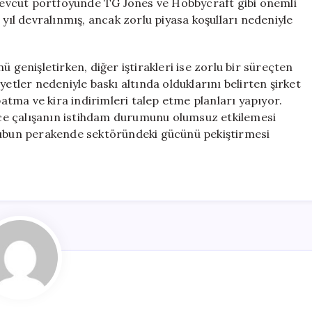
n mevcut portföyünde TG Jones ve Hobbycraft gibi önemli
 yıl devralınmış, ancak zorlu piyasa koşulları nedeniyle
 genişletirken, diğer iştirakleri ise zorlu bir süreçten
yetler nedeniyle baskı altında olduklarını belirten şirket
tma ve kira indirimleri talep etme planları yapıyor.
ce çalışanın istihdam durumunu olumsuz etkilemesi
grubun perakende sektöründeki gücünü pekiştirmesi