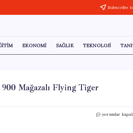
Subscribe t
ĞİTİM
EKONOMİ
SAĞLIK
TEKNOLOJİ
TANI
 900 Mağazalı Flying Tiger
Türkiye
yorumlar kapal
Pazarında
Yeni
Dönem: