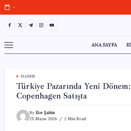
Skip
-
to
content
https://www.facebook.com/
https://twitter.com/
https://t.me/
https://www.instagram.com/
https://youtube.com/
ANA SAYFA
E
HABER
Türkiye Pazarında Yeni Dönem:
Copenhagen Satışta
By
Ece Şahin
25 Mayıs 2026
2 Min Read