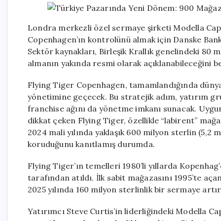
Londra merkezli özel sermaye şirketi Modella Cap
Copenhagen’ın kontrolünü almak için Danske Bank 
Sektör kaynakları, Birleşik Krallık genelindeki 80
almanın yakında resmi olarak açıklanabileceğini bel
Flying Tiger Copenhagen, tamamlandığında dünya 
yönetimine geçecek. Bu stratejik adım, yatırım gru
franchise ağını da yönetme imkanı sunacak. Uygun f
dikkat çeken Flying Tiger, özellikle “labirent” mağ
2024 mali yılında yaklaşık 600 milyon sterlin (5,2 
koruduğunu kanıtlamış durumda.
Flying Tiger’ın temelleri 1980’li yıllarda Kopenhag
tarafından atıldı. İlk sabit mağazasını 1995’te aça
2025 yılında 160 milyon sterlinlik bir sermaye artı
Yatırımcı Steve Curtis’in liderliğindeki Modella C