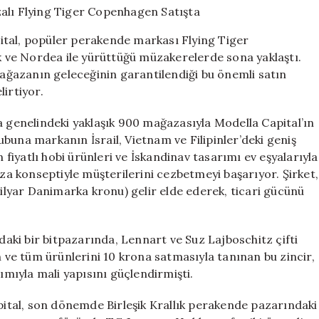
900
Mağazalı
ital, popüler perakende markası Flying Tiger
Flying
ve Nordea ile yürüttüğü müzakerelerde sona yaklaştı.
Tiger
 mağazanın geleceğinin garantilendiği bu önemli satın
Copenhagen
Satışta
irtiyor.
için
genelindeki yaklaşık 900 mağazasıyla Modella Capital’ın
buna markanın İsrail, Vietnam ve Filipinler’deki geniş
iyatlı hobi ürünleri ve İskandinav tasarımı ev eşyalarıyla
aza konseptiyle müşterilerini cezbetmeyi başarıyor. Şirket,
milyar Danimarka kronu) gelir elde ederek, ticari gücünü
’daki bir bitpazarında, Lennart ve Suz Lajboschitz çifti
n ve tüm ürünlerini 10 krona satmasıyla tanınan bu zincir,
rımıyla mali yapısını güçlendirmişti.
apital, son dönemde Birleşik Krallık perakende pazarındaki