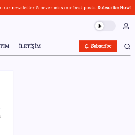
o our newsletter & never miss our best posts.
Subscribe Now!
TIM
İLETİŞİM
Subscribe
SON YAZILAR
ı
Microsoft’un Azure Linux Dağıtımı
Windows’a Geldi