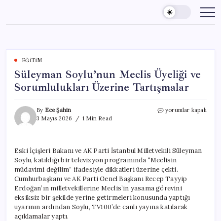
Skip
to
content
EĞITIM
Süleyman Soylu’nun Meclis Üyeliği ve
Sorumlulukları Üzerine Tartışmalar
Süleyman
By
Ece Şahin
yorumlar kapalı
Soylu’nun
3 Mayıs 2026
1 Min Read
Meclis
Üyeliği
ve
Eski İçişleri Bakanı ve AK Parti İstanbul Milletvekili Süleyman
Sorumlulukları
Soylu, katıldığı bir televizyon programında “Meclisin
Üzerine
Tartışmalar
müdavimi değilim” ifadesiyle dikkatleri üzerine çekti.
için
Cumhurbaşkanı ve AK Parti Genel Başkanı Recep Tayyip
Erdoğan’ın milletvekillerine Meclis’in yasama görevini
eksiksiz bir şekilde yerine getirmeleri konusunda yaptığı
uyarının ardından Soylu, TV100’de canlı yayına katılarak
açıklamalar yaptı.