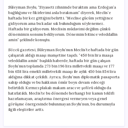
Süleyman Soylu, “Siyaseti zihnimde bıraktım ama Erdoğan’a
bağlılığımı ve fikirlerimi asla bırakmam” diyerek, Meclis’e
haftada bir kez gittiğini belirtti. “Meclise gücüm yettiğince
gidiyorum ama bu kadar sık bulunduğum söylenemez.
Haftada bir gidiyorum. Meclisin müdavimi değilim çünkü
dönemimin sonunu bekliyorum. Dönemim bitince veleddallin
amin” şeklinde konuştu.
Sözcü gazetesi, Süleyman Soylu’nun Meclis’te haftada bir gün
çalışarak aldığı maaşı manşetine taşıdı. “450 bin lira maaşa
veleddallin amin” başlıklı haberde, haftada bir gün çalışan
Soylu’nun toplamda 273 bin 196 lira milletvekili maaşı ve 177
bin 658 lira emekli milletvekili maaşı ile aylık 450 bin 854 lira
aldığına dikkat çekildi. Ayrıca, Soylu’nun diplomatik pasaporta
sahip olduğu ve bu hakkının ömür boyu devam edeceği
belirtildi. Kırmızı plakalı makam aracı ve şoförü olduğu da
hatırlatıldı. Meclis’te bu dönemde herhangi bir kanun teklifi
hazırlamayan, araştırma önergesi vermeyen veya genel
görüşme önergesinde bulunmayan Soylu’nun, bu durumuyla
ilgili eleştiriler arttı.