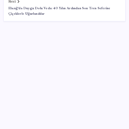
Next
Elazığ’da Duygu Dolu Veda: 40 Yılın Ardından Son Tren Seferine
Çiçeklerle Uğurlandılar
SON YAZILAR
iOS 27 ile iPhone Kilit Ekranında Neler Değişiyor?
Çin resti çekti, ABD şirketlerine kapıyı kapattı:
‘Başka seçeneğimiz kalmadı’
X, itiraz etti: İmamoğlu’nun hesabına getirilen erişim
engeli yargıya taşındı