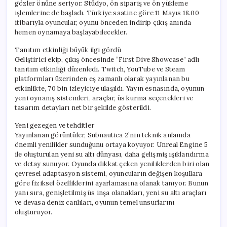
gözler önüne seriyor. Stüdyo, ön sipariş ve ön yükleme
işlemlerine de başladı. Türkiye saatine göre 11 Mayıs 18.00
itibarıyla oyuncular, oyunu önceden indirip çıkış anında
hemen oynamaya başlayabilecekler.
Tanıtım etkinliği büyük ilgi gördü
Geliştirici ekip, çıkış öncesinde “First Dive Showcase” adlı
tanıtım etkinliği düzenledi. Twitch, YouTube ve Steam
platformları üzerinden eş zamanlı olarak yayınlanan bu
etkinlikte, 70 bin izleyiciye ulaşıldı. Yayın esnasında, oyunun
yeni oynanış sistemleri, araçlar, üs kurma seçenekleri ve
tasarım detayları net bir şekilde gösterildi.
Yeni gezegen ve tehditler
Yayınlanan görüntüler, Subnautica 2’nin teknik anlamda
önemli yenilikler sunduğunu ortaya koyuyor. Unreal Engine 5
ile oluşturulan yeni su altı dünyası, daha gelişmiş ışıklandırma
ve detay sunuyor. Oyunda dikkat çeken yeniliklerden biri olan
çevresel adaptasyon sistemi, oyuncuların değişen koşullara
göre fiziksel özelliklerini ayarlamasına olanak tanıyor. Bunun
yanı sıra, genişletilmiş üs inşa olanakları, yeni su altı araçları
ve devasa deniz canlıları, oyunun temel unsurlarını
oluşturuyor.