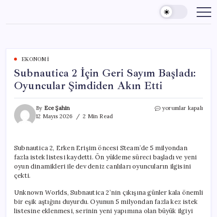
Skip
to
content
EKONOMI
Subnautica 2 İçin Geri Sayım Başladı:
Oyuncular Şimdiden Akın Etti
Subnautica
By
Ece Şahin
yorumlar kapalı
2
12 Mayıs 2026
2 Min Read
İçin
Geri
Sayım
Subnautica 2, Erken Erişim öncesi Steam’de 5 milyondan
Başladı:
fazla istek listesi kaydetti. Ön yükleme süreci başladı ve yeni
Oyuncular
Şimdiden
oyun dinamikleri ile dev deniz canlıları oyuncuların ilgisini
Akın
çekti.
Etti
için
Unknown Worlds, Subnautica 2’nin çıkışına günler kala önemli
bir eşik aştığını duyurdu. Oyunun 5 milyondan fazla kez istek
listesine eklenmesi, serinin yeni yapımına olan büyük ilgiyi