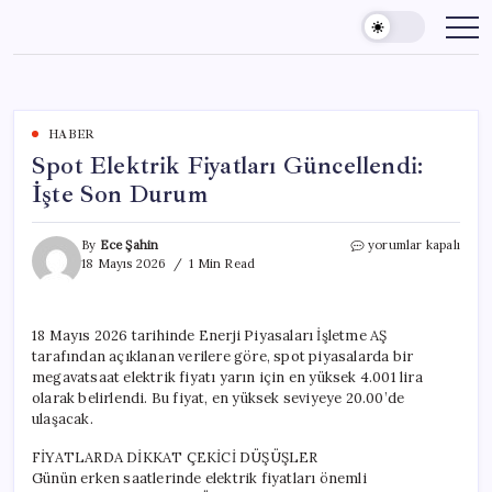
Skip
to
content
HABER
Spot Elektrik Fiyatları Güncellendi:
İşte Son Durum
Spot
By
Ece Şahin
yorumlar kapalı
Elektrik
18 Mayıs 2026
1 Min Read
Fiyatları
Güncellendi:
İşte
18 Mayıs 2026 tarihinde Enerji Piyasaları İşletme AŞ
Son
tarafından açıklanan verilere göre, spot piyasalarda bir
Durum
için
megavatsaat elektrik fiyatı yarın için en yüksek 4.001 lira
olarak belirlendi. Bu fiyat, en yüksek seviyeye 20.00’de
ulaşacak.
FİYATLARDA DİKKAT ÇEKİCİ DÜŞÜŞLER
Günün erken saatlerinde elektrik fiyatları önemli