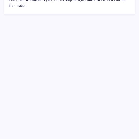
DSÖ’den Korkutan Uyarı: Ebola Salgını İçin Uluslararası Acil Durum
İlan Edildi!
SON YAZILAR
Cezaevlerinde iğne atsan yere düşmez
Artık çalışan primi tazminata yansıyacak
Türkiye’ye gelen turistler alışveriş yapmadı, saçını
yaptırdı!
Sürekli maddi sorun yaşayan insanların beyni daha
çabuk yaşlanabiliyor: ‘Beyin de yoruluyor’