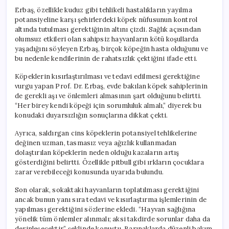
Erbaş, özellikle kuduz gibi tehlikeli hastalıkların yayılma
potansiyeline karşı şehirlerdeki köpek nüfusunun kontrol
altında tutulması gerektiğinin altını çizdi. Sağlık açısından
olumsuz etkileri olan sahipsiz hayvanların kötü koşullarda
yaşadığını söyleyen Erbaş, birçok köpeğin hasta olduğunu ve
bu nedenle kendilerinin de rahatsızlık çektiğini ifade etti.
Köpeklerin kısırlaştırılması ve tedavi edilmesi gerektiğine
vurgu yapan Prof. Dr. Erbaş, evde bakılan köpek sahiplerinin
de gerekli aşı ve önlemleri almasının şart olduğunu belirtti.
“Her birey kendi köpeği için sorumluluk almalı,” diyerek bu
konudaki duyarsızlığın sonuçlarına dikkat çekti.
Ayrıca, saldırgan cins köpeklerin potansiyel tehlikelerine
değinen uzman, tasmasız veya ağızlık kullanmadan
dolaştırılan köpeklerin neden olduğu kazaların artış
gösterdiğini belirtti. Özellikle pitbull gibi ırkların çocuklara
zarar verebileceği konusunda uyarıda bulundu.
Son olarak, sokaktaki hayvanların toplatılması gerektiğini
ancak bunun yanı sıra tedavi ve kısırlaştırma işlemlerinin de
yapılması gerektiğini sözlerine ekledi. “Hayvan sağlığına
yönelik tüm önlemler alınmalı; aksi takdirde sorunlar daha da
derinleşecektir,” şeklinde konuştu. Barınaklarda düzenli bakım