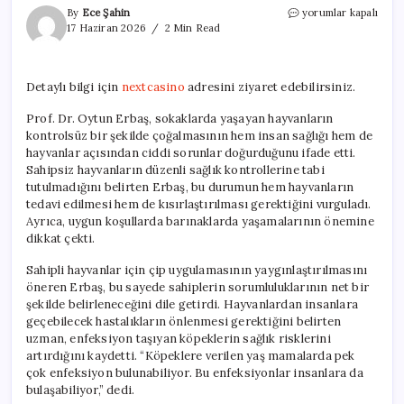
Sokak
By
Ece Şahin
yorumlar kapalı
Hayvanları
17 Haziran 2026
2 Min Read
Üzerine
Yeni
Görüşler
Detaylı bilgi için
nextcasino
adresini ziyaret edebilirsiniz.
ve
Çözüm
Prof. Dr. Oytun Erbaş, sokaklarda yaşayan hayvanların
Önerileri
kontrolsüz bir şekilde çoğalmasının hem insan sağlığı hem de
için
hayvanlar açısından ciddi sorunlar doğurduğunu ifade etti.
Sahipsiz hayvanların düzenli sağlık kontrollerine tabi
tutulmadığını belirten Erbaş, bu durumun hem hayvanların
tedavi edilmesi hem de kısırlaştırılması gerektiğini vurguladı.
Ayrıca, uygun koşullarda barınaklarda yaşamalarının önemine
dikkat çekti.
Sahipli hayvanlar için çip uygulamasının yaygınlaştırılmasını
öneren Erbaş, bu sayede sahiplerin sorumluluklarının net bir
şekilde belirleneceğini dile getirdi. Hayvanlardan insanlara
geçebilecek hastalıkların önlenmesi gerektiğini belirten
uzman, enfeksiyon taşıyan köpeklerin sağlık risklerini
artırdığını kaydetti. “Köpeklere verilen yaş mamalarda pek
çok enfeksiyon bulunabiliyor. Bu enfeksiyonlar insanlara da
bulaşabiliyor,” dedi.