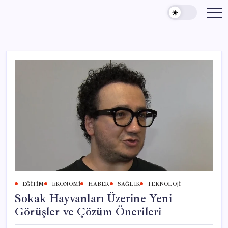
Skip
to
content
EĞITIM
EKONOMI
HABER
SAĞLIK
TEKNOLOJI
Sokak Hayvanları Üzerine Yeni
Görüşler ve Çözüm Önerileri