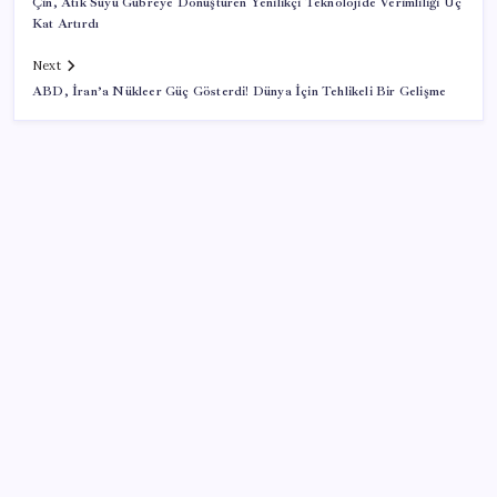
Çin, Atık Suyu Gübreye Dönüştüren Yenilikçi Teknolojide Verimliliği Üç
Kat Artırdı
Next
ABD, İran’a Nükleer Güç Gösterdi! Dünya İçin Tehlikeli Bir Gelişme
SON YAZILAR
iOS 27 ile iPhone Kilit Ekranında Neler Değişiyor?
Çin resti çekti, ABD şirketlerine kapıyı kapattı:
‘Başka seçeneğimiz kalmadı’
X, itiraz etti: İmamoğlu’nun hesabına getirilen erişim