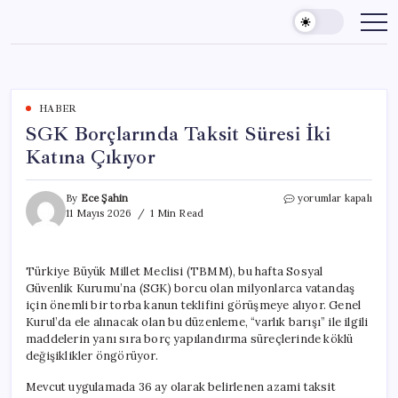
Skip
to
content
HABER
SGK Borçlarında Taksit Süresi İki
Katına Çıkıyor
SGK
By
Ece Şahin
yorumlar kapalı
Borçlarında
11 Mayıs 2026
1 Min Read
Taksit
Süresi
İki
Türkiye Büyük Millet Meclisi (TBMM), bu hafta Sosyal
Katına
Güvenlik Kurumu’na (SGK) borcu olan milyonlarca vatandaş
Çıkıyor
için
için önemli bir torba kanun teklifini görüşmeye alıyor. Genel
Kurul’da ele alınacak olan bu düzenleme, “varlık barışı” ile ilgili
maddelerin yanı sıra borç yapılandırma süreçlerinde köklü
değişiklikler öngörüyor.
Mevcut uygulamada 36 ay olarak belirlenen azami taksit