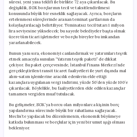
süresi, yeni yasa teklifi ile birlikte 72 aya çıkarılacak. Bu
değişiklik, SGK borçlarının tecil ve taksitlendirilmesi
konusunda büyük bir esneklik sağlayacak. Ayrıca, borçların
ertelenmesi süreçlerinde aranan teminat şartlarının da
kolaylaştırılacağı belirtiliyor. Teminatsız tecil tutarı 1 milyon
lira seviyesine yükselecek; bu sayede belediyeler başta olmak
üzere tüm ticari işletmeler ve borçlu bireyler bu imkandan
yararlanabilecek.
Bunun yanı sıra, ekonomiyi canlandırmak ve yatırımları teşvik
etmek amacıyla sunulan “Yatırım teşvik paketi” de dikkat
çekiyor. Bu paket çerçevesinde, İstanbul Finans Merkezi’nde
gerçekleştirilen transit ticaret faaliyetleri ile yurt dışında mal
alım-satım işlemlerine aracılık edenlerin elde ettiği
kazançlara uygulanan vergi indirimi, yüzde 50’den yüzde 100’e
çıkarılacak. Böylelikle, bu faaliyetlerden elde edilen kazançlar
tamamen vergiden muaf tutulacak.
Bu gelişmeler, SGK’ya borcu olan milyonlarca kişinin borç
yapılandırma sürecinde büyük bir rahatlama sağlayacak.
Meclis’te yapılacak bu düzenlemenin, ekonomik büyümeye
katkıda bulunması ve borçlular için yeni bir umut ışığı olması
bekleniyor.