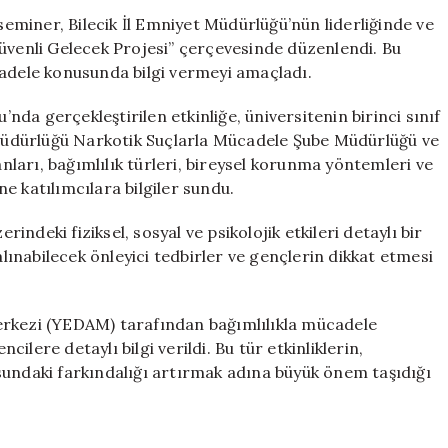
Mücadele
 seminer, Bilecik İl Emniyet Müdürlüğü’nün liderliğinde ve
Eğitimi
e Güvenli Gelecek Projesi” çerçevesinde düzenlendi. Bu
Düzenlendi
cadele konusunda bilgi vermeyi amaçladı.
için
’nda gerçekleştirilen etkinliğe, üniversitenin birinci sınıf
t Müdürlüğü Narkotik Suçlarla Mücadele Şube Müdürlüğü ve
ları, bağımlılık türleri, bireysel korunma yöntemleri ve
e katılımcılara bilgiler sundu.
rindeki fiziksel, sosyal ve psikolojik etkileri detaylı bir
alınabilecek önleyici tedbirler ve gençlerin dikkat etmesi
erkezi (YEDAM) tarafından bağımlılıkla mücadele
lere detaylı bilgi verildi. Bu tür etkinliklerin,
sundaki farkındalığı artırmak adına büyük önem taşıdığı