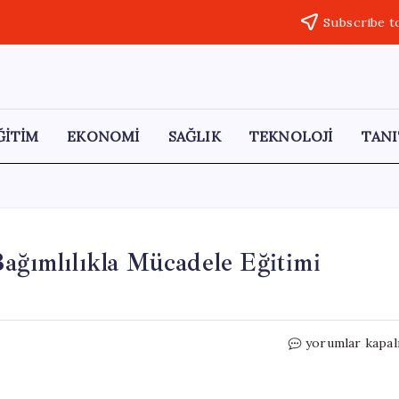
Subscribe t
ĞİTİM
EKONOMİ
SAĞLIK
TEKNOLOJİ
TANI
Bağımlılıkla Mücadele Eğitimi
Şeyh
yorumlar kapal
Edebali
Üniversitesi’nd
Bağımlılıkla