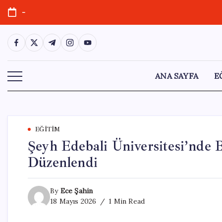
Skip
-
to
content
https://www.facebook.com/
https://twitter.com/
https://t.me/
https://www.instagram.com/
https://youtube.com/
ANA SAYFA
E
EĞITIM
Şeyh Edebali Üniversitesi’nde 
Düzenlendi
By
Ece Şahin
18 Mayıs 2026
1 Min Read