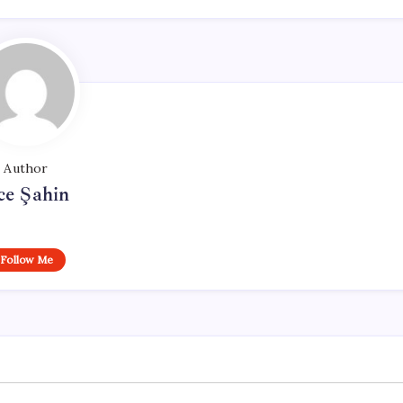
Author
ce Şahin
Follow Me