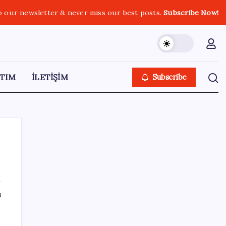
o our newsletter & never miss our best posts.
Subscribe Now!
TIM
İLETİŞİM
Subscribe
SON YAZILAR
ı
Microsoft’un Azure Linux Dağıtımı
e
Windows’a Geldi