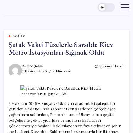
Skip
to
content
EĞITIM
Şafak Vakti Füzelerle Sarsıldı: Kiev
Metro İstasyonları Sığınak Oldu
Şafak
By
Ece Şahin
yorumlar kapalı
Vakti
2 Haziran 2026
2 Min Read
Füzelerle
Sarsıldı:
Kiev
Metro
İstasyonları
Sığınak
2 Haziran 2026 – Rusya ve Ukrayna arasındaki çatışmalar
Oldu
yeniden alevlendi. Salı sabahı erken saatlerde gerçekleşen
için
yoğun hava saldırıları, Rus ordusunun Ukrayna’nın çeşitli
bölgelerine çok sayıda füze ve insansız hava aracı
göndermesiyle başladı. Saldırılardan en fazla etkilenen şehir
ise başkent Kiev oldu. Saldırıların başlamasıyla birlikte hava