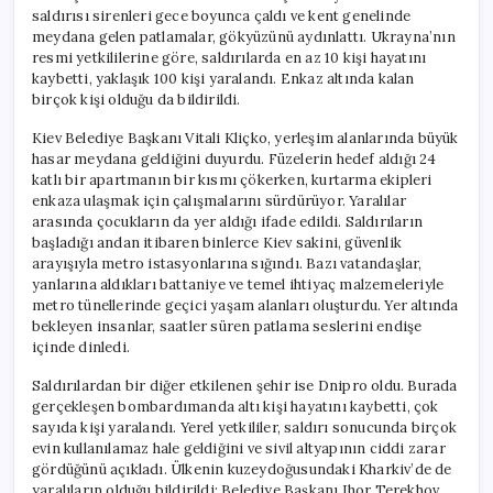
saldırısı sirenleri gece boyunca çaldı ve kent genelinde
meydana gelen patlamalar, gökyüzünü aydınlattı. Ukrayna’nın
resmi yetkililerine göre, saldırılarda en az 10 kişi hayatını
kaybetti, yaklaşık 100 kişi yaralandı. Enkaz altında kalan
birçok kişi olduğu da bildirildi.
Kiev Belediye Başkanı Vitali Kliçko, yerleşim alanlarında büyük
hasar meydana geldiğini duyurdu. Füzelerin hedef aldığı 24
katlı bir apartmanın bir kısmı çökerken, kurtarma ekipleri
enkaza ulaşmak için çalışmalarını sürdürüyor. Yaralılar
arasında çocukların da yer aldığı ifade edildi. Saldırıların
başladığı andan itibaren binlerce Kiev sakini, güvenlik
arayışıyla metro istasyonlarına sığındı. Bazı vatandaşlar,
yanlarına aldıkları battaniye ve temel ihtiyaç malzemeleriyle
metro tünellerinde geçici yaşam alanları oluşturdu. Yer altında
bekleyen insanlar, saatler süren patlama seslerini endişe
içinde dinledi.
Saldırılardan bir diğer etkilenen şehir ise Dnipro oldu. Burada
gerçekleşen bombardımanda altı kişi hayatını kaybetti, çok
sayıda kişi yaralandı. Yerel yetkililer, saldırı sonucunda birçok
evin kullanılamaz hale geldiğini ve sivil altyapının ciddi zarar
gördüğünü açıkladı. Ülkenin kuzeydoğusundaki Kharkiv’de de
yaralıların olduğu bildirildi; Belediye Başkanı Ihor Terekhov,