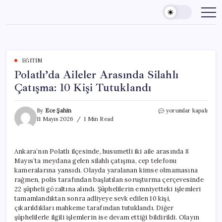
Skip
to
content
EĞITIM
Polatlı’da Aileler Arasında Silahlı
Çatışma: 10 Kişi Tutuklandı
Polatlı’da
By
Ece Şahin
yorumlar kapalı
Aileler
11 Mayıs 2026
1 Min Read
Arasında
Silahlı
Çatışma:
Ankara’nın Polatlı ilçesinde, husumetli iki aile arasında 8
10
Mayıs’ta meydana gelen silahlı çatışma, cep telefonu
Kişi
Tutuklandı
kameralarına yansıdı. Olayda yaralanan kimse olmamasına
için
rağmen, polis tarafından başlatılan soruşturma çerçevesinde
22 şüpheli gözaltına alındı. Şüphelilerin emniyetteki işlemleri
tamamlandıktan sonra adliyeye sevk edilen 10 kişi,
çıkarıldıkları mahkeme tarafından tutuklandı. Diğer
şüphelilerle ilgili işlemlerin ise devam ettiği bildirildi. Olayın