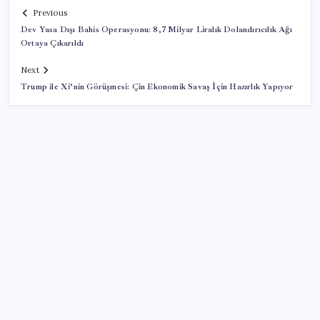
Previous
Dev Yasa Dışı Bahis Operasyonu: 8,7 Milyar Liralık Dolandırıcılık Ağı
Ortaya Çıkarıldı
Next
Trump ile Xi’nin Görüşmesi: Çin Ekonomik Savaş İçin Hazırlık Yapıyor
SON YAZILAR
Bakan Kacır duyurdu: Temiz enerji girişimlerine 6,5
milyon TL destek!
Milyonlarca kişiyi ilgilendiriyor: Borç