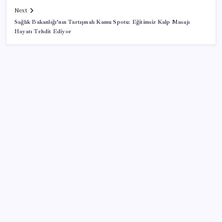
Next
Sağlık Bakanlığı’nın Tartışmalı Kamu Spotu: Eğitimsiz Kalp Masajı
Hayatı Tehdit Ediyor
SON YAZILAR
Erdoğan’dan Suudi Arabistan’a günübirlik çalışma
ziyareti
Microsoft’un Azure Linux Dağıtımı Windows’a Geldi
İBB Davası’nda yeni gelişme: Tahliye kararı çıkmadı!
iOS 27 ile iPhone Kilit Ekranında Neler Değişiyor?