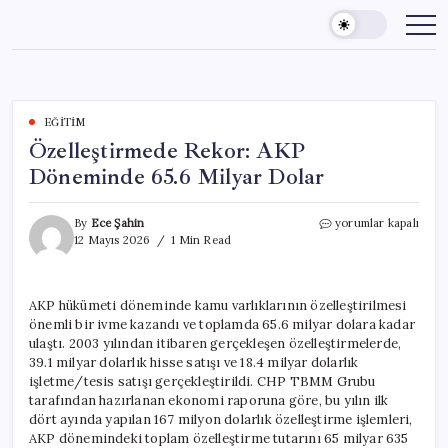
Skip
to
content
EĞITIM
Özelleştirmede Rekor: AKP
Döneminde 65.6 Milyar Dolar
Özelleştirmede
By
Ece Şahin
yorumlar kapalı
Rekor:
12 Mayıs 2026
1 Min Read
AKP
Döneminde
65.6
AKP hükümeti döneminde kamu varlıklarının özelleştirilmesi
Milyar
önemli bir ivme kazandı ve toplamda 65.6 milyar dolara kadar
Dolar
için
ulaştı. 2003 yılından itibaren gerçekleşen özelleştirmelerde,
39.1 milyar dolarlık hisse satışı ve 18.4 milyar dolarlık
işletme/tesis satışı gerçekleştirildi. CHP TBMM Grubu
tarafından hazırlanan ekonomi raporuna göre, bu yılın ilk
dört ayında yapılan 167 milyon dolarlık özelleştirme işlemleri,
AKP dönemindeki toplam özelleştirme tutarını 65 milyar 635