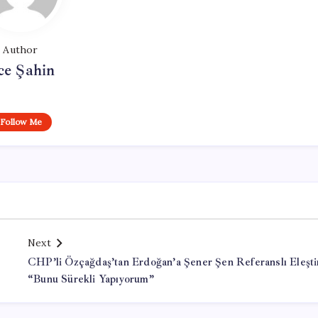
Author
ce Şahin
Follow Me
Next
CHP’li Özçağdaş’tan Erdoğan’a Şener Şen Referanslı Eleştir
“Bunu Sürekli Yapıyorum”