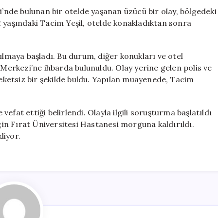
Gün
i’nde bulunan bir otelde yaşanan üzücü bir olay, bölgedeki
Sonra
2 yaşındaki Tacim Yeşil, otelde konakladıktan sonra
Bulundu
için
ılmaya başladı. Bu durum, diğer konukları ve otel
 Merkezi’ne ihbarda bulunuldu. Olay yerine gelen polis ve
reketsiz bir şekilde buldu. Yapılan muayenede, Tacim
 vefat ettiği belirlendi. Olayla ilgili soruşturma başlatıldı
için Fırat Üniversitesi Hastanesi morguna kaldırıldı.
diyor.