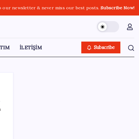
o our newsletter & never miss our best posts.
Subscribe Now!
TIM
İLETİŞİM
Subscribe
ı
SON YAZILAR
iOS 27 ile iPhone Kilit Ekranında Neler
Değişiyor?