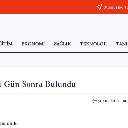
Subscribe t
ĞİTİM
EKONOMİ
SAĞLIK
TEKNOLOJİ
TANI
 6 Gün Sonra Bulundu
Otel
yorumlar kapal
Odasında
Korkunç
Koku:
6