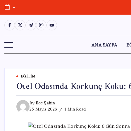
Skip
-
to
content
https://www.facebook.com/
https://twitter.com/
https://t.me/
https://www.instagram.com/
https://youtube.com/
ANA SAYFA
E
EĞITIM
Otel Odasında Korkunç Koku:
By
Ece Şahin
25 Mayıs 2026
1 Min Read