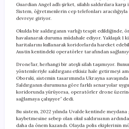
Guardian Angel adlı şirket, silahlı saldırılara karş
Sistem, öğretmenlerin cep telefonları aracılığıy
devreye giriyor.
Okulda bir saldırganın varlığı tespit edildiğinde,
havalanarak duruma müdahale ediyor. Yaklaşık 1 kil
haritalarını kullanarak koridorlarda hareket edebi
Austin kentindeki operatörler tarafından sağlanıy
Drone’lar, herhangi bir ateşli silah taşımıyor. Bun
yöntemleriyle saldırganı etkisiz hale getirmeyi am
Oborski, sistemin tasarımında Ukrayna savaşında ku
Saldırganın durumuna göre farklı senaryolar uygula
koridorunda yürüyorsa, operatörler drone üzerinde
sağlamaya çalışıyor” dedi.
Bu sistem, 2022 yılında Uvalde kentinde meydana 
kaybetmesine sebep olan okul saldırısının ardında
daha da önem kazandı. Olayda polis ekiplerinin müd