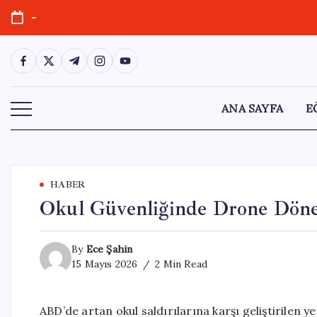
Skip
-
to
content
https://www.facebook.com/
https://twitter.com/
https://t.me/
https://www.instagram.com/
https://youtube.com/
ANA SAYFA
E
HABER
Okul Güvenliğinde Drone Döne
By
Ece Şahin
15 Mayıs 2026
2 Min Read
ABD’de artan okul saldırılarına karşı geliştirilen y