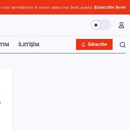
o our newsletter & never miss our best posts.
Subscribe Now!
TIM
İLETİŞİM
Subscribe
ı
SON YAZILAR
iOS 27 ile iPhone Kilit Ekranında Neler
Değişiyor?