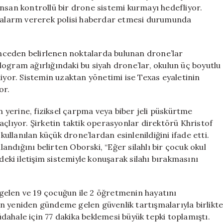
için
ı insan kontrollü bir drone sistemi kurmayı hedefliyor.
la alarm vererek polisi haberdar etmesi durumunda
 önceden belirlenen noktalarda bulunan drone’lar
ogram ağırlığındaki bu siyah drone’lar, okulun üç boyutlu
liyor. Sistemin uzaktan yönetimi ise Texas eyaletinin
or.
un yerine, fiziksel çarpma veya biber jeli püskürtme
açlıyor. Şirketin taktik operasyonlar direktörü Khristof
llanılan küçük drone’lardan esinlenildiğini ifade etti.
ndığını belirten Oborski, “Eğer silahlı bir çocuk okul
ki iletişim sistemiyle konuşarak silahı bırakmasını
gelen ve 19 çocuğun ile 2 öğretmenin hayatını
n yeniden gündeme gelen güvenlik tartışmalarıyla birlikt
ahale için 77 dakika beklemesi büyük tepki toplamıştı.