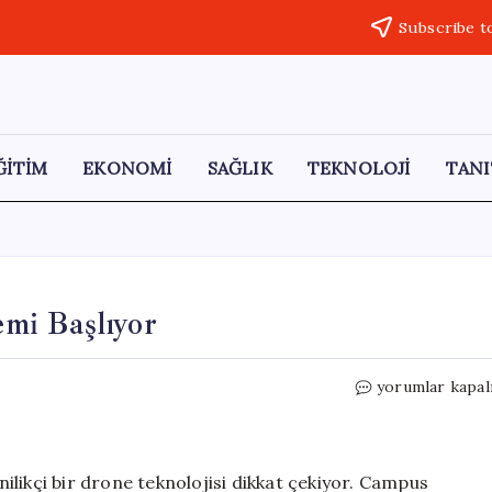
Subscribe t
ĞİTİM
EKONOMİ
SAĞLIK
TEKNOLOJİ
TANI
mi Başlıyor
Okul
yorumlar kapal
Güvenliğinde
Drone
Dönemi
Başlıyor
enilikçi bir drone teknolojisi dikkat çekiyor. Campus