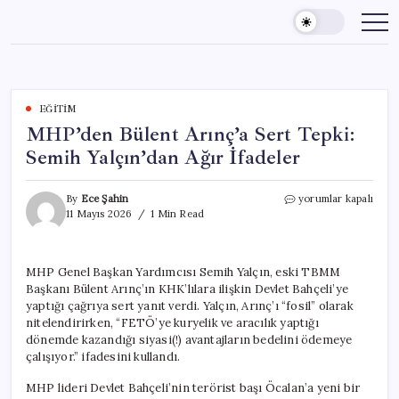
Skip
to
content
EĞITIM
MHP’den Bülent Arınç’a Sert Tepki:
Semih Yalçın’dan Ağır İfadeler
MHP’den
By
Ece Şahin
yorumlar kapalı
Bülent
11 Mayıs 2026
1 Min Read
Arınç’a
Sert
Tepki:
MHP Genel Başkan Yardımcısı Semih Yalçın, eski TBMM
Semih
Başkanı Bülent Arınç’ın KHK’lılara ilişkin Devlet Bahçeli’ye
Yalçın’dan
Ağır
yaptığı çağrıya sert yanıt verdi. Yalçın, Arınç’ı “fosil” olarak
İfadeler
nitelendirirken, “FETÖ’ye kuryelik ve aracılık yaptığı
için
dönemde kazandığı siyasi(!) avantajların bedelini ödemeye
çalışıyor.” ifadesini kullandı.
MHP lideri Devlet Bahçeli’nin terörist başı Öcalan’a yeni bir