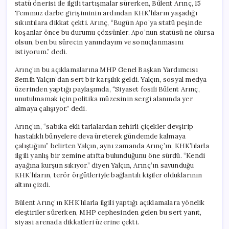
statü önerisi ile ilgili tartışmalar sürerken, Bülent Arınç, 15
Temmuz darbe girişiminin ardından KHK’lıların yaşadığı
sıkıntılara dikkat çekti. Arınç, “Bugün Apo’ya statü peşinde
koşanlar önce bu durumu çözsünler. Apo’nun statüsü ne olursa
olsun, ben bu sürecin yanındayım ve sonuçlanmasını
istiyorum.” dedi.
Arınç’ın bu açıklamalarına MHP Genel Başkan Yardımcısı
Semih Yalçın’dan sert bir karşılık geldi. Yalçın, sosyal medya
üzerinden yaptığı paylaşımda, “Siyaset fosili Bülent Arınç,
unutulmamak için politika müzesinin sergi alanında yer
almaya çalışıyor.” dedi.
Arınç’ın, “sabıka ekli tarlalardan zehirli çiçekler devşirip
hastalıklı bünyelere deva üreterek gündemde kalmaya
çalıştığını” belirten Yalçın, aynı zamanda Arınç’ın, KHK’lılarla
ilgili yanlış bir zemine atıfta bulunduğunu öne sürdü. “Kendi
ayağına kurşun sıkıyor.” diyen Yalçın, Arınç’ın savunduğu
KHK’lıların, terör örgütleriyle bağlantılı kişiler olduklarının
altını çizdi.
Bülent Arınç’ın KHK’lılarla ilgili yaptığı açıklamalara yönelik
eleştiriler sürerken, MHP cephesinden gelen bu sert yanıt,
siyasi arenada dikkatleri üzerine çekti.