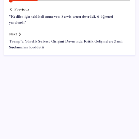
Previous
“Kediler için tehlikeli manevra: Servis aracı devrildi, 6 öğrenci
yaralandı”
Next
Trump’a Yönelik Suikast Girişimi Davasında Kritik Gelişmeler: Zanlı
Suçlamaları Reddetti
SON YAZILAR
Deniz kabaracak dalgalar insan boyuna çıkacak:
Valilik yüzecekleri açık açık uyardı