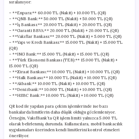
sıralanıyor:
– **Enpara:** 60.000 TL (Nakit) + 10.000 TL (QR)
– **QNB Bank:** 50.000 TL (Nakit) + 50.000 TL (QR)
– **İş Bankası:** 20.000 TL (Nakit) + 20.000 TL (QR)
– **Garanti BBVA:** 20.000 TL (Nakit) + 20.000 TL (QR)
– **Vakıflar Bankası:** 20.000 TL (Nakit) + 5.000 TL (QR)
– **Yapı ve Kredi Bankası:** 15.000 TL (Nakit) + 15.000 TL
(QR)
– **ING Bank:** 15.000 TL (Nakit) + 15.000 TL (QR)
– **Türk Ekonomi Bankası (TEB):** 15.000 TL (Nakit) +
15.000 TL (QR)
– **Ziraat Bankası:** 10.000 TL (Nakit) + 10.000 TL (QR)
– **Halk Bankası:** 10.000 TL (Nakit) + 10.000 TL (QR)
– **Akbank:** 10.000 TL (Nakit) + 10.000 TL (QR)
– **Denizbank:** 10.000 TL (Nakit) + 10.000 TL (QR)
– **HSBC Bank:** 10.000 TL (Nakit) + 10.000 TL (QR)
QR kod ile yapılan para çekim işlemlerinde ise bazı
bankalarda limitlerin daha düşük olduğu gözlemleniyor.
Örneğin, VakıfBank’ta QR işlem limiti yalnızca 5.000 TL
olarak belirlenmiş durumda. Kullanıcılara, mobil bankacılık
uygulamaları üzerinden kendi limitlerini kontrol etmeleri
öneriliyor.