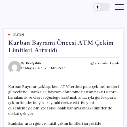
Skip
to
content
EĞITIM
Kurban Bayramı Öncesi ATM Çekim
Limitleri Artırıldı
Kurban
By
Ece Şahin
yorumlar kapalı
Bayramı
17 Mayıs 2026
1 Min Read
Öncesi
ATM
Çekim
Kurban Bayramı yaklaşırken, ATM’lerdeki para çekme limitleri
Limitleri
güncellendi. Bankalar, bayram döneminde artan nakit talebini
Artırıldı
için
karşılamak ve olası yoğunluğu azaltmak amacıyla günlük para
çekim limitlerini yukarı yönlü revize etti. Bu yeni
düzenlemeyle birlikte farklı bankalar arasındaki limitler de
dikkat çekiyor.
Bankalar arası güncel nakit çekim limitleri şu şekilde