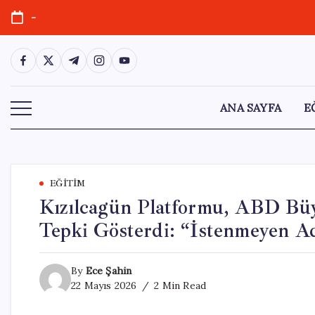
Skip
-
to
content
https://www.facebook.com/
https://twitter.com/
https://t.me/
https://www.instagram.com/
https://youtube.com/
ANA SAYFA
E
EĞITIM
Kızılcagün Platformu, ABD Bü
Tepki Gösterdi: “İstenmeyen Ad
By
Ece Şahin
22 Mayıs 2026
2 Min Read