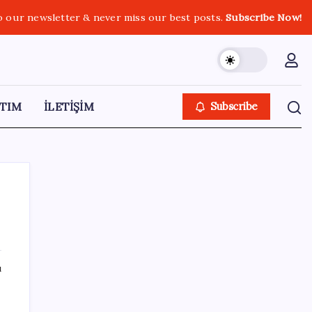
o our newsletter & never miss our best posts.
Subscribe Now!
TIM
İLETİŞİM
Subscribe
SON YAZILAR
ı
ABD’de tüketici kredileri beklentileri aştı