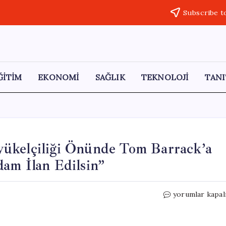
Subscribe t
ĞİTİM
EKONOMİ
SAĞLIK
TEKNOLOJİ
TANI
yükelçiliği Önünde Tom Barrack’a
am İlan Edilsin”
Kızılcagün
yorumlar kapal
Platformu,
ABD
Büyükelçiliği