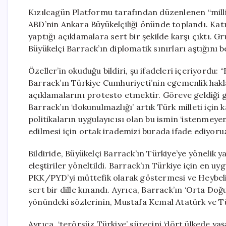
Kızılcagün Platformu tarafından düzenlenen “milli 
ABD’nin Ankara Büyükelçiliği önünde toplandı. Kat
yaptığı açıklamalara sert bir şekilde karşı çıktı.
Büyükelçi Barrack’ın diplomatik sınırları aştığını be
Özeller’in okuduğu bildiri, şu ifadeleri içeriyord
Barrack’ın Türkiye Cumhuriyeti’nin egemenlik hakla
açıklamalarını protesto etmektir. Göreve geldiği 
Barrack’ın ‘dokunulmazlığı’ artık Türk milleti için
politikaların uygulayıcısı olan bu ismin ‘istenmeye
edilmesi için ortak irademizi burada ifade ediyoruz
Bildiride, Büyükelçi Barrack’ın Türkiye’ye yönelik y
eleştiriler yöneltildi. Barrack’ın Türkiye için en 
PKK/PYD’yi müttefik olarak göstermesi ve Heybelia
sert bir dille kınandı. Ayrıca, Barrack’ın ‘Orta D
yönündeki sözlerinin, Mustafa Kemal Atatürk ve Tür
Ayrıca, ‘terörsüz Türkiye’ sürecini ‘dört ülkede y