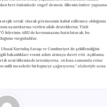
9’dan beri önümüzde engel’ demesi, ülkenin üniter yapısına
tratejik ortak’ olarak görmesinin kabul edilemez olduğunu
n uzantılarına verilen silah desteklerini, Türk
ETÖ liderinin ABD’de korunmasını hatırlatarak, bu
lduğunu vurguladılar.
Ulusal Kurtuluş Savaşı ve Cumhuriyet ile şekillendiğini
gili bakanlıkları resmi adım atmaya davet etti. Açıklama,
Artık seni ülkemizde istemiyoruz, en kısa zamanda evine
 bu milli meselede birleşmeye çağırıyoruz.” sözleriyle sona