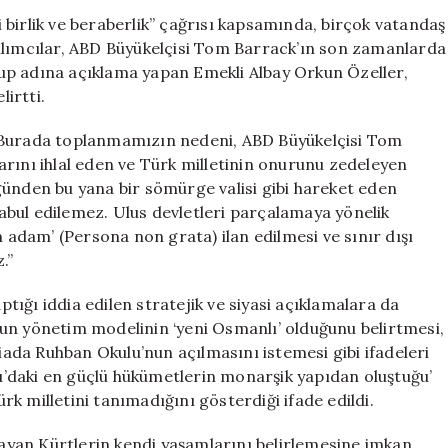
Önünde
birlik ve beraberlik” çağrısı kapsamında, birçok vatandaş
Tom
ılımcılar, ABD Büyükelçisi Tom Barrack’ın son zamanlarda
Barrack’a
 Grup adına açıklama yapan Emekli Albay Orkun Özeller,
Tepki
lirtti.
Gösterdi:
“İstenmeyen
u: “Burada toplanmamızın nedeni, ABD Büyükelçisi Tom
Adam
rını ihlal eden ve Türk milletinin onurunu zedeleyen
İlan
günden bu yana bir sömürge valisi gibi hareket eden
Edilsin”
için
 kabul edilemez. Ulus devletleri parçalamaya yönelik
n adam’ (Persona non grata) ilan edilmesi ve sınır dışı
.”
aptığı iddia edilen stratejik ve siyasi açıklamalara da
uygun yönetim modelinin ‘yeni Osmanlı’ olduğunu belirtmesi,
da Ruhban Okulu’nun açılmasını istemesi gibi ifadeleri
oğu’daki en güçlü hükümetlerin monarşik yapıdan oluştuğu’
k milletini tanımadığını gösterdiği ifade edildi.
aşayan Kürtlerin kendi yaşamlarını belirlemesine imkan