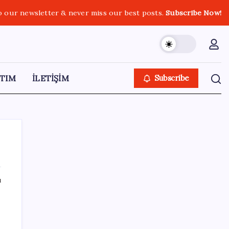
o our newsletter & never miss our best posts.
Subscribe Now!
TIM
İLETİŞİM
Subscribe
ı
SON YAZILAR
Sürekli maddi sorun yaşayan insanların
beyni daha çabuk yaşlanabiliyor: ‘Beyin de