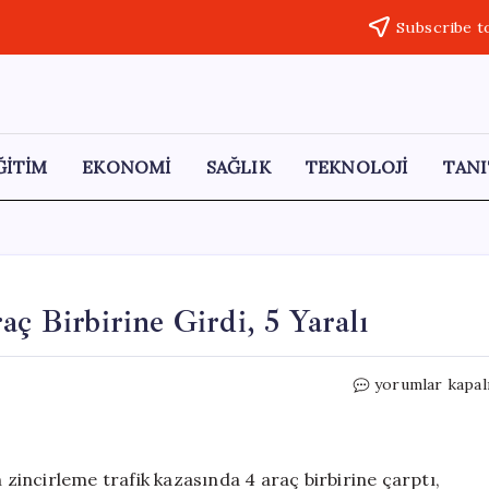
Subscribe t
ĞİTİM
EKONOMİ
SAĞLIK
TEKNOLOJİ
TANI
aç Birbirine Girdi, 5 Yaralı
Kartal’da
yorumlar kapal
Zincirleme
Kaza:
4
Araç
incirleme trafik kazasında 4 araç birbirine çarptı,