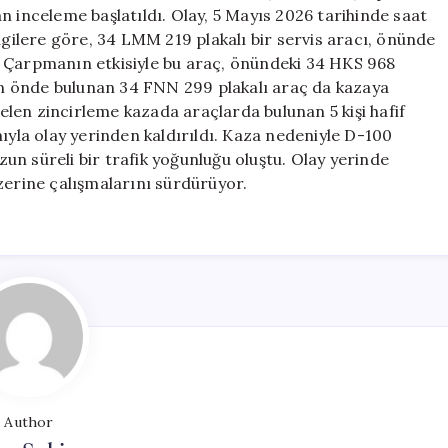
Birbirine
dan inceleme başlatıldı. Olay, 5 Mayıs 2026 tarihinde saat
Girdi,
lgilere göre, 34 LMM 219 plakalı bir servis aracı, önünde
5
. Çarpmanın etkisiyle bu araç, önündeki 34 HKS 968
Yaralı
 en önde bulunan 34 FNN 299 plakalı araç da kazaya
için
len zincirleme kazada araçlarda bulunan 5 kişi hafif
mıyla olay yerinden kaldırıldı. Kaza nedeniyle D-100
n süreli bir trafik yoğunluğu oluştu. Olay yerinde
zerine çalışmalarını sürdürüyor.
Author