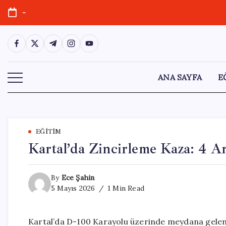
Skip
-
to
content
https://www.facebook.com/
https://twitter.com/
https://t.me/
https://www.instagram.com/
https://youtube.com/
ANA SAYFA
E
EĞITIM
Kartal’da Zincirleme Kaza: 4 Ar
By
Ece Şahin
5 Mayıs 2026
1 Min Read
Kartal’da D-100 Karayolu üzerinde meydana gelen z