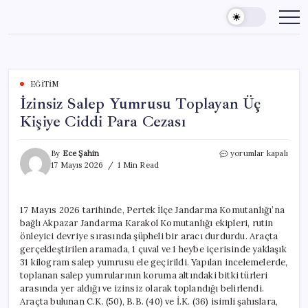
Skip
to
content
EĞITIM
İzinsiz Salep Yumrusu Toplayan Üç
Kişiye Ciddi Para Cezası
İzinsiz
By
Ece Şahin
yorumlar kapalı
Salep
17 Mayıs 2026
1 Min Read
Yumrusu
Toplayan
Üç
17 Mayıs 2026 tarihinde, Pertek İlçe Jandarma Komutanlığı’na
Kişiye
bağlı Akpazar Jandarma Karakol Komutanlığı ekipleri, rutin
Ciddi
Para
önleyici devriye sırasında şüpheli bir aracı durdurdu. Araçta
Cezası
gerçekleştirilen aramada, 1 çuval ve 1 heybe içerisinde yaklaşık
için
31 kilogram salep yumrusu ele geçirildi. Yapılan incelemelerde,
toplanan salep yumrularının koruma altındaki bitki türleri
arasında yer aldığı ve izinsiz olarak toplandığı belirlendi.
Araçta bulunan C.K. (50), B.B. (40) ve İ.K. (36) isimli şahıslara,