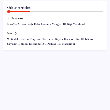
Other Articles
Previous
İran’da Motor Yağı Fabrikasında Yangın: 10 Kişi Yaralandı
Next
9 Günlük Kurban Bayramı Tatilinde Büyük Hareketlilik: 10 Milyon
Seyahat Ediyor, Ekonomi 180 Milyar TL Kazanıyor
SON YAZILAR
Erdoğan’dan Suudi Arabistan’a günübirlik çalışma