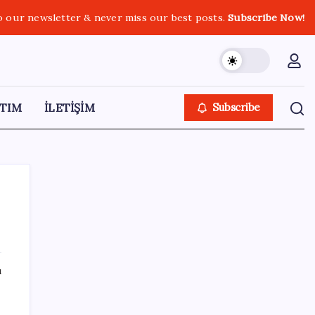
o our newsletter & never miss our best posts.
Subscribe Now!
TIM
İLETİŞİM
Subscribe
SON YAZILAR
ı
Cezaevlerinde iğne atsan yere düşmez