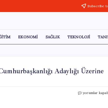
Subscribe t
ĞİTİM
EKONOMİ
SAĞLIK
TEKNOLOJİ
TANI
Cumhurbaşkanlığı Adaylığı Üzerine
İYİ
yorumlar kapal
Parti’den
Mansur
Yavaş’ın