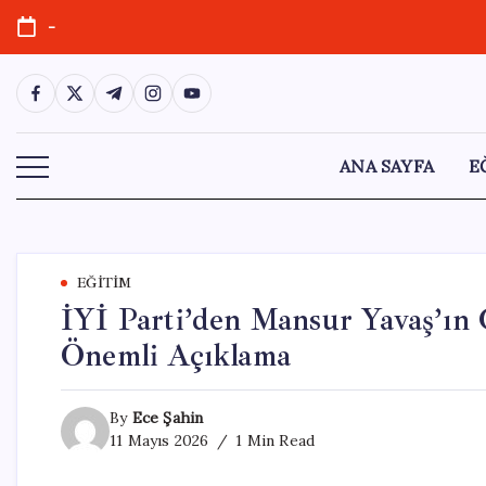
Skip
-
to
content
https://www.facebook.com/
https://twitter.com/
https://t.me/
https://www.instagram.com/
https://youtube.com/
ANA SAYFA
E
EĞITIM
İYİ Parti’den Mansur Yavaş’ın 
Önemli Açıklama
By
Ece Şahin
11 Mayıs 2026
1 Min Read