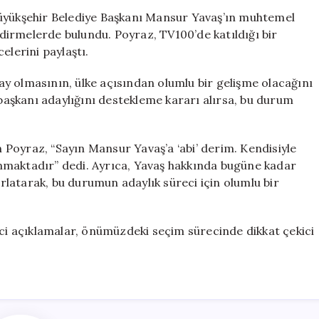
Cumhurbaşkanl
Büyükşehir Belediye Başkanı Mansur Yavaş’ın muhtemel
Adaylığı
irmelerde bulundu. Poyraz, TV100’de katıldığı bir
Üzerine
elerini paylaştı.
Önemli
Açıklama
y olmasının, ülke açısından olumlu bir gelişme olacağını
için
aşkanı adaylığını destekleme kararı alırsa, bu durum
en Poyraz, “Sayın Mansur Yavaş’a ‘abi’ derim. Kendisiyle
ulunmaktadır” dedi. Ayrıca, Yavaş hakkında bugüne kadar
latarak, bu durumun adaylık süreci için olumlu bir
ici açıklamalar, önümüzdeki seçim sürecinde dikkat çekici