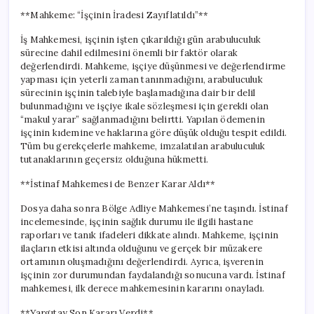
**Mahkeme: “İşçinin İradesi Zayıflatıldı”**
İş Mahkemesi, işçinin işten çıkarıldığı gün arabuluculuk
sürecine dahil edilmesini önemli bir faktör olarak
değerlendirdi. Mahkeme, işçiye düşünmesi ve değerlendirme
yapması için yeterli zaman tanınmadığını, arabuluculuk
sürecinin işçinin talebiyle başlamadığına dair bir delil
bulunmadığını ve işçiye ikale sözleşmesi için gerekli olan
“makul yarar” sağlanmadığını belirtti. Yapılan ödemenin
işçinin kıdemine ve haklarına göre düşük olduğu tespit edildi.
Tüm bu gerekçelerle mahkeme, imzalatılan arabuluculuk
tutanaklarının geçersiz olduğuna hükmetti.
**İstinaf Mahkemesi de Benzer Karar Aldı**
Dosya daha sonra Bölge Adliye Mahkemesi’ne taşındı. İstinaf
incelemesinde, işçinin sağlık durumu ile ilgili hastane
raporları ve tanık ifadeleri dikkate alındı. Mahkeme, işçinin
ilaçların etkisi altında olduğunu ve gerçek bir müzakere
ortamının oluşmadığını değerlendirdi. Ayrıca, işverenin
işçinin zor durumundan faydalandığı sonucuna vardı. İstinaf
mahkemesi, ilk derece mahkemesinin kararını onayladı.
**Yargıtay Son Kararı Verdi**