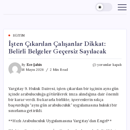
Skip
to
content
EĞITIM
İşten Çıkarılan Çalışanlar Dikkat:
Belirli Belgeler Geçersiz Sayılacak
İşten
By
Ece Şahin
yorumlar kapalı
Çıkarılan
18 Mayıs 2026
2 Min Read
Çalışanlar
Dikkat:
Belirli
Yargıtay 9. Hukuk Dairesi, işten çıkarılan bir işçinin aynı gün
Belgeler
içinde arabuluculuğa götürülerek imza alındığına dair önemli
Geçersiz
Sayılacak
bir karar verdi. Bu kararla birlikte, işverenlerin sıkça
için
başvurduğu “aynı gün arabuluculuk” uygulamasına hukuki bir
sınırlama getirildi.
**Hızlı Arabuluculuk Uygulamasına Yargıtay’dan Engel**