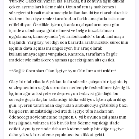
Türkiye Gazetesi yazarı İsa Karakaş, bu konuyla ilgili dikkat
çeken ayrıntıları kaleme aldı. Uzun süren iş mahkemesi
süreçlerini kısaltmak amacıyla kullanılan ihtiyari arabuluculuk
sistemi, bazı işverenler tarafından farklı amaçlarla istismar
edilebiliyor. Özellikle işten çıkarılan çalışanların aynı gün
içinde arabulucuya götürülmesi ve belge imzalatılması
uygulaması, kamuoyunda “jet arabuluculuk” olarak anılmaya
başlandı. Yargıtay, verdiği son kararda arabuluculuk sürecinin
işçinin dava açmasını engelleyen bir araç olarak
kullanılamayacağını vurguladı. Kararda, tarafların özgür
iradeleriyle müzakere yapması gerektiğinin altı çizildi.
**Sağlık Sorunları Olan İşçiye Aynı Gün İmza Attırıldı**
Olay, bir fabrikada 6 yıldan fazla süredir çalışan bir işçinin iş
sözleşmesinin sağlık sorunları nedeniyle feshedilmesiyle ilgili.
İşçinin ağır anksiyete ve depresyon tedavisi gördüğü, bu
süreçte güçlü ilaçlar kullandığı iddia ediliyor. İşten çıkarıldığı
gün, işveren tarafından doğrudan arabulucuya götürülüp bazı
belgelerin imzalatıldığı belirtildi. İşçiye tüm haklarının
ödeneceği söylenmesine rağmen, 6 yıl boyunca çalışmasının
karşılığında yalnızca 156 bin 58 lira ödeme yapıldığı ifade
edildi. Aynı iş yerinde daha az kıdeme sahip bir diğer işçiye
daha yüksek bir ödeme yapılması ise dikkat çekti.