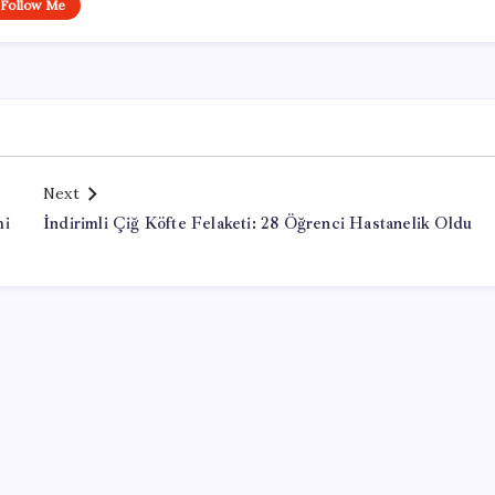
Follow Me
Next
mi
İndirimli Çiğ Köfte Felaketi: 28 Öğrenci Hastanelik Oldu
Office Lisans Satın Al
kayseri çıkışlı turlar