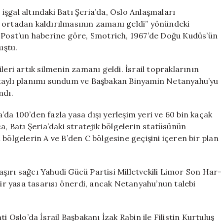
Oslo
, işgal altındaki Batı Şeria’da, Oslo Anlaşmaları
Anlaşmaları’nın
n ortadan kaldırılmasının zamanı geldi” yönündeki
Geçerliliği
m Post’un haberine göre, Smotrich, 1967’de Doğu Kudüs’ün
Sorgulanıyor
uştu.
için
leri artık silmenin zamanı geldi. İsrail topraklarının
etaylı planımı sundum ve Başbakan Binyamin Netanyahu’yu
ndı.
ia’da 100’den fazla yasa dışı yerleşim yeri ve 60 bin kaçak
a, Batı Şeria’daki stratejik bölgelerin statüsünün
bölgelerin A ve B’den C bölgesine geçişini içeren bir plan
şırı sağcı Yahudi Gücü Partisi Milletvekili Limor Son Har
bir yasa tasarısı önerdi, ancak Netanyahu’nun talebi
i Oslo’da İsrail Başbakanı İzak Rabin ile Filistin Kurtuluş