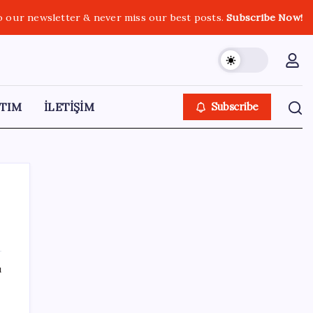
o our newsletter & never miss our best posts.
Subscribe Now!
TIM
İLETİŞİM
Subscribe
SON YAZILAR
ı
iOS 27 ile iPhone Kilit Ekranında Neler
Değişiyor?