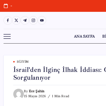
Skip
-
to
content
https://www.facebook.com/
https://twitter.com/
https://t.me/
https://www.instagram.com/
https://youtube.com/
ANA SAYFA
E
EĞITIM
İsrail’den İlginç İlhak İddiası:
Sorgulanıyor
By
Ece Şahin
15 Mayıs 2026
1 Min Read