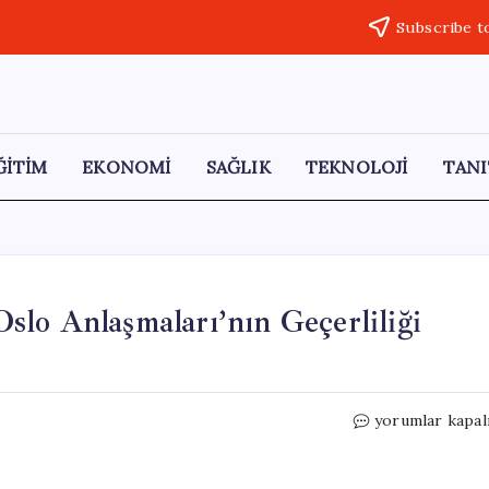
Subscribe t
ĞİTİM
EKONOMİ
SAĞLIK
TEKNOLOJİ
TANI
 Oslo Anlaşmaları’nın Geçerliliği
İsrail’den
yorumlar kapal
İlginç
İlhak
İddiası: