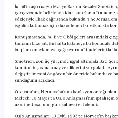
İsrail’in aşırı sağcı Maliye Bakanı Bezalel Smotrich
çerçevesinde belirlenen idari sınırların “tamame
sözleriyle ilhak çağrısında bulundu. The Jerusale
işgalini kutlamak için düzenlenen bir etkinlikte kon
Konuşmasında, “A, B ve C bölgeleri arasındaki çizgi
tamamı bize ait. Bu hafta kabineye bu konudaki d
bu planı onaylamaya çağırıyorum” ifadelerini kulla
Smotrich, son üç yıl içinde işgal altındaki Batı Şer
konutun inşasına onay verdiklerini vurguladı. Ayrıc
değiştirilmesini öngören bir öneride bulundu ve bu 
sunduğunu açıkladı.
Öte yandan, Netanyahu’nun koalisyon ortağı olan a
Melech, 10 Mayıs’ta Oslo Anlaşması’nın iptali için 
üzerine tasarının görüşülmesi ertelendi.
Oslo Anlaşmaları, 13 Eylül 1993’te Norveç’in başkent