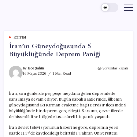
Skip
to
content
EĞITIM
İran’ın Güneydoğusunda 5
Büyüklüğünde Deprem Paniği
İran’ın
By
Ece Şahin
yorumlar kapalı
Güneydoğusunda
14 Mayıs 2026
1 Min Read
5
Büyüklüğünde
Deprem
İran, son günlerde peş peşe meydana gelen depremlerle
Paniği
sarsılmaya devam ediyor. Bugün sabah saatlerinde, ülkenin
için
güneydoğusundaki Kirman eyaletine bağlı Berdsir ilçesinde 5
büyüklüğünde bir deprem gerçekleşti. Sarsıntı, çevre illerde
de hissedildi ve bölgede kısa süreli bir panik yaşandı.
İran devlet televizyonunun haberine göre, depremin yerel
saatle 11.17’de kaydedildiği belirtildi. Tahran Üniversitesi