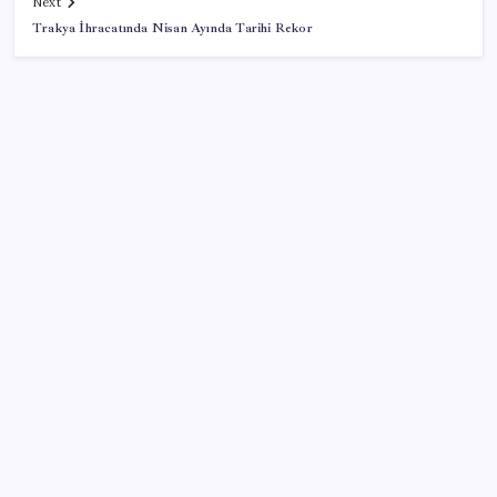
Next
Trakya İhracatında Nisan Ayında Tarihi Rekor
SON YAZILAR
Microsoft’un Azure Linux Dağıtımı Windows’a Geldi
İBB Davası’nda yeni gelişme: Tahliye kararı çıkmadı!
iOS 27 ile iPhone Kilit Ekranında Neler Değişiyor?
Çin resti çekti, ABD şirketlerine kapıyı kapattı:
‘Başka seçeneğimiz kalmadı’
X, itiraz etti: İmamoğlu’nun hesabına getirilen erişim