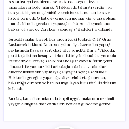
resmi listeyi kendilerine vermek istemeyen devlet
memurlarını hedef alarak, “Hakkari’de talimatı verdim, iki
listeyi aldık, sorun çözüldü. Ancak burada memurlar size
listeyi vermedi. O listeyi vermeyen memur kim olursa olsun,
onun hakkında gerekeni yapacağız. İstersen kaymakamın
babası ol, yine de gerekeni yapacağız” ifadelerini kullandı.
Bu açıklamalar, birçok kesimden tepki topladı. CHP Grup
Başkanvekili Murat Emir, sosyal medya üzerinden yaptığı
paylaşımda Kaya’ya sert eleştiriler yöneltti. Emir, “Videoda,
parti teşkilatına hesap verirken iki büyük skandalı aynı anda
itiraf ediyor: İhtiyaç sahibi vatandaşlar varken, ‘sıfır geliri
olmasa bile yanımızdaki arkadaşları da listeye alsınlar’
diyerek usulsüzlük yapmaya çalıştığını açıkça söylüyor.
Hakkında gereğini yapacağız diye tehdit ettiği memur,
haksızlığa direnen ve kanunu uygulayan birisidir” ifadelerini
kullandı.
Bu olay, kamu kurumlarında torpil uygulamalarının ne denli
yaygın olduğuna dair endişeleri yeniden gündeme getirdi.