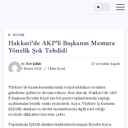
Skip
to
content
EĞITIM
Hakkari’de AKP’li Başkanın Memura
Yönelik Şok Tehdidi
Hakkari’de
By
Ece Şahin
yorumlar kapalı
AKP’li
3 Mayıs 2026
1 Min Read
Başkanın
Memura
Yönelik
Türkiye’de kamu kurumlarında torpil iddiaları yeniden
Şok
gündeme gelmeye devam ediyor. Son olarak, Hakkari’de AKP
Tehdidi
için
İl Başkanı Zeydin Kaya’nın bir parti toplantısında yaptığı
açıklamalar büyük yankı uyandırdı. Kaya, Türkiye İş Kurumu
(İŞKUR) alımları ve devlet memurlarıyla ilgili sarf ettiği
sözlerle dikkatleri üzerine çekti.
Toplantıda İŞKUR alımları hakkında konuşan Zeydin Kaya,