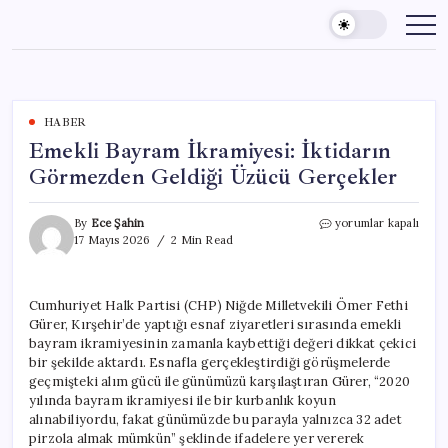
Skip
to
content
HABER
Emekli Bayram İkramiyesi: İktidarın
Görmezden Geldiği Üzücü Gerçekler
Emekli
By
Ece Şahin
yorumlar kapalı
Bayram
17 Mayıs 2026
2 Min Read
İkramiyesi:
İktidarın
Görmezden
Cumhuriyet Halk Partisi (CHP) Niğde Milletvekili Ömer Fethi
Geldiği
Gürer, Kırşehir’de yaptığı esnaf ziyaretleri sırasında emekli
Üzücü
Gerçekler
bayram ikramiyesinin zamanla kaybettiği değeri dikkat çekici
için
bir şekilde aktardı. Esnafla gerçekleştirdiği görüşmelerde
geçmişteki alım gücü ile günümüzü karşılaştıran Gürer, “2020
yılında bayram ikramiyesi ile bir kurbanlık koyun
alınabiliyordu, fakat günümüzde bu parayla yalnızca 32 adet
pirzola almak mümkün” şeklinde ifadelere yer vererek