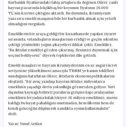
Kurbanlık fiyatlarındaki fahiş artışlara da değinen Gürer, canlı
hayvan pazarında küçükbaş bir koyunun fiyatının 20.000
TL’nin üzerine çıktığını aktardı. Bu durumda, ikramiyenin
yanı sıra emekli maaşının bile bir kurbanlık almak için yeterli
olmadığını vurguladı.
Emeklilerin bir araya geldiği bir kıraathanede yapılan ziyaret
sırasında, vatandaşların maaşlarının eridiği ve geçim sıkıntısı
çektiği yönündeki yoğun şikayetleri dikkat çekti. Emekliler,
“Bu iktidar emekliyi gözden çıkarmış. Sesimizi duyurmak için
seçimi bekliyoruz” diyerek tepkilerini dile getirdi.
Emekli maaşları ve bayram ikramiyelerinin en az asgari ücret
seviyesine yükseltilmesi amacıyla TBMM’ye kanun teklifleri
sunduğunu hatırlatan Gürer, iktidarın ekonomi politikalarını
eleştirdi. “Bir avuç yandaşı kayıran iktidar, milyonlarca
emeklinin yaşadığı derin yoksulluğu görmezden geliyor. Yurt
dışından kaynağı belirsiz paraların girişine kapı aralayanlar,
emeklinin feryadına kulak tıkıyor. 16 milyon emeklimiz, maruz
kaldığı bu hayat pahalılığını unutmadan, hem ülkenin hem de
kendi geleceğini düşünerek sandıkta oyunu kullanmalıdır”
dedi.
Yazar: Yusuf Arslan