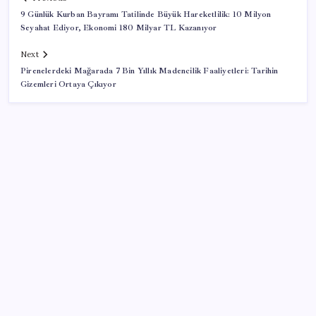
9 Günlük Kurban Bayramı Tatilinde Büyük Hareketlilik: 10 Milyon
Seyahat Ediyor, Ekonomi 180 Milyar TL Kazanıyor
Next
Pirenelerdeki Mağarada 7 Bin Yıllık Madencilik Faaliyetleri: Tarihin
Gizemleri Ortaya Çıkıyor
SON YAZILAR
Cezaevlerinde iğne atsan yere düşmez
Artık çalışan primi tazminata yansıyacak
Türkiye’ye gelen turistler alışveriş yapmadı, saçını