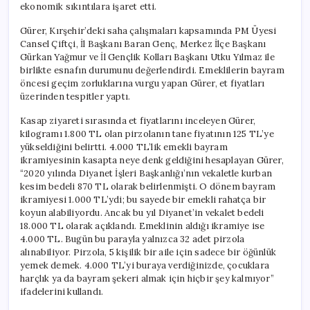
ekonomik sıkıntılara işaret etti.
Gürer, Kırşehir’deki saha çalışmaları kapsamında PM Üyesi
Cansel Çiftçi, İl Başkanı Baran Genç, Merkez İlçe Başkanı
Gürkan Yağmur ve İl Gençlik Kolları Başkanı Utku Yılmaz ile
birlikte esnafın durumunu değerlendirdi. Emeklilerin bayram
öncesi geçim zorluklarına vurgu yapan Gürer, et fiyatları
üzerinden tespitler yaptı.
Kasap ziyareti sırasında et fiyatlarını inceleyen Gürer,
kilogramı 1.800 TL olan pirzolanın tane fiyatının 125 TL’ye
yükseldiğini belirtti. 4.000 TL’lik emekli bayram
ikramiyesinin kasapta neye denk geldiğini hesaplayan Gürer,
“2020 yılında Diyanet İşleri Başkanlığı’nın vekaletle kurban
kesim bedeli 870 TL olarak belirlenmişti. O dönem bayram
ikramiyesi 1.000 TL’ydi; bu sayede bir emekli rahatça bir
koyun alabiliyordu. Ancak bu yıl Diyanet’in vekalet bedeli
18.000 TL olarak açıklandı. Emeklinin aldığı ikramiye ise
4.000 TL. Bugün bu parayla yalnızca 32 adet pirzola
alınabiliyor. Pirzola, 5 kişilik bir aile için sadece bir öğünlük
yemek demek. 4.000 TL’yi buraya verdiğinizde, çocuklara
harçlık ya da bayram şekeri almak için hiçbir şey kalmıyor”
ifadelerini kullandı.