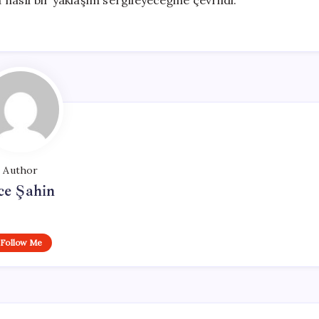
 nasıl bir yaklaşım sergileyeceğine çevrildi.
Author
ce Şahin
Follow Me