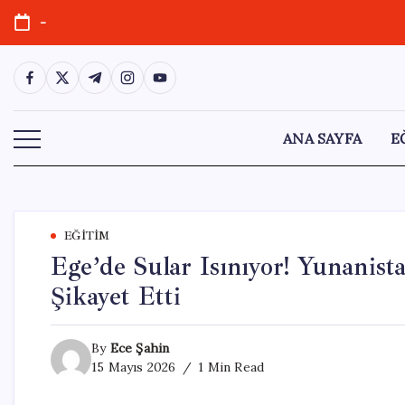
Skip
-
to
content
https://www.facebook.com/
https://twitter.com/
https://t.me/
https://www.instagram.com/
https://youtube.com/
ANA SAYFA
E
EĞITIM
Ege’de Sular Isınıyor! Yunanist
Şikayet Etti
By
Ece Şahin
15 Mayıs 2026
1 Min Read