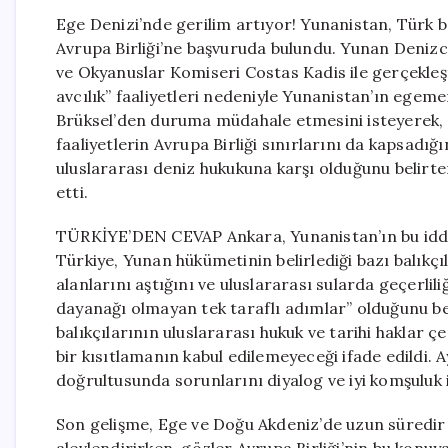
Ege Denizi’nde gerilim artıyor! Yunanistan, Türk bal
Avrupa Birliği’ne başvuruda bulundu. Yunan Denizcilik
ve Okyanuslar Komiseri Costas Kadis ile gerçekleşt
avcılık” faaliyetleri nedeniyle Yunanistan’ın egemenl
Brüksel’den duruma müdahale etmesini isteyerek, 
faaliyetlerin Avrupa Birliği sınırlarını da kapsadı
uluslararası deniz hukukuna karşı olduğunu belirte
etti.
TÜRKİYE’DEN CEVAP Ankara, Yunanistan’ın bu iddial
Türkiye, Yunan hükümetinin belirlediği bazı balıkçıl
alanlarını aştığını ve uluslararası sularda geçerli
dayanağı olmayan tek taraflı adımlar” olduğunu bel
balıkçılarının uluslararası hukuk ve tarihi haklar ç
bir kısıtlamanın kabul edilemeyeceği ifade edildi. Ay
doğrultusunda sorunlarını diyalog ve iyi komşuluk il
Son gelişme, Ege ve Doğu Akdeniz’de uzun süredir