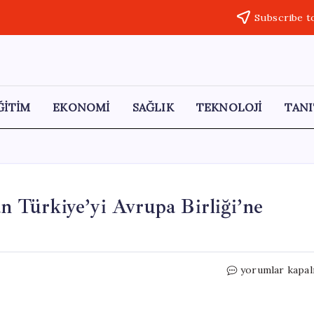
Subscribe t
ĞİTİM
EKONOMİ
SAĞLIK
TEKNOLOJİ
TANI
an Türkiye’yi Avrupa Birliği’ne
Ege’de
yorumlar kapal
Sular
Isınıyor!
Yunanistan