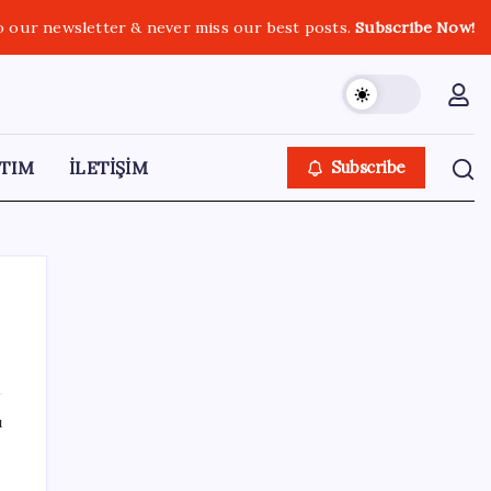
o our newsletter & never miss our best posts.
Subscribe Now!
TIM
İLETİŞİM
Subscribe
SON YAZILAR
ı
Ömer Günel’in avukatlarından suç duyurusu:
‘Soruşturmanın gizliliği ihlal edildi’