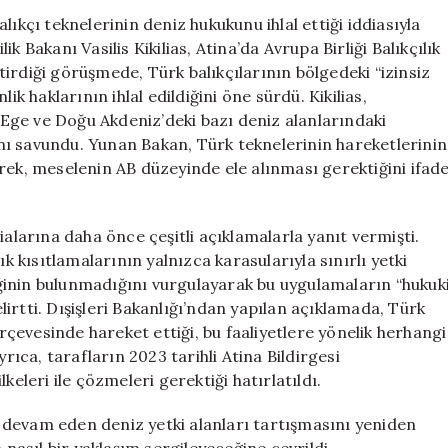
Türkiye’yi
ıkçı teknelerinin deniz hukukunu ihlal ettiği iddiasıyla
Avrupa
 Bakanı Vasilis Kikilias, Atina’da Avrupa Birliği Balıkçılık
Birliği’ne
irdiği görüşmede, Türk balıkçılarının bölgedeki “izinsiz
Şikayet
ik haklarının ihlal edildiğini öne sürdü. Kikilias,
Etti
Ege ve Doğu Akdeniz’deki bazı deniz alanlarındaki
için
ğını savundu. Yunan Bakan, Türk teknelerinin hareketlerinin
rek, meselenin AB düzeyinde ele alınması gerektiğini ifad
arına daha önce çeşitli açıklamalarla yanıt vermişti.
ık kısıtlamalarının yalnızca karasularıyla sınırlı yetki
liğinin bulunmadığını vurgulayarak bu uygulamaların “hukuk
irtti. Dışişleri Bakanlığı’ndan yapılan açıklamada, Türk
erçevesinde hareket ettiği, bu faaliyetlere yönelik herhangi
rıca, tarafların 2023 tarihli Atina Bildirgesi
keleri ile çözmeleri gerektiği hatırlatıldı.
 devam eden deniz yetki alanları tartışmasını yeniden