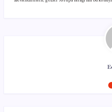
alevlendirirken, gözler Avrupa Birliği’nin bu konuya
E