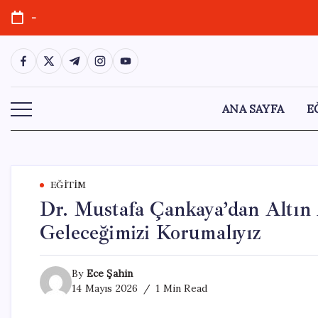
Skip
-
to
content
https://www.facebook.com/
https://twitter.com/
https://t.me/
https://www.instagram.com/
https://youtube.com/
ANA SAYFA
E
EĞITIM
Dr. Mustafa Çankaya’dan Altın 
Geleceğimizi Korumalıyız
By
Ece Şahin
14 Mayıs 2026
1 Min Read