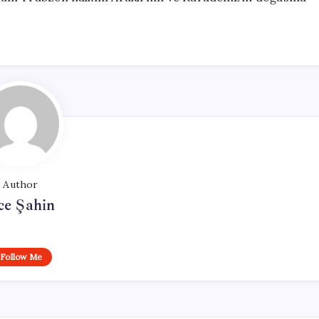
Author
ce Şahin
Follow Me