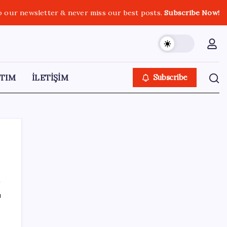
o our newsletter & never miss our best posts.
Subscribe Now!
TIM
İLETİŞİM
Subscribe
SON YAZILAR
ı
Erdoğan’dan Suudi Arabistan’a günübirlik
çalışma ziyareti