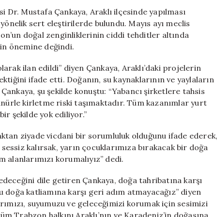
Arama
si Dr. Mustafa Çankaya, Araklı ilçesinde yapılması
Projelerine
yönelik sert eleştirilerde bulundu. Mayıs ayı meclis
Sert
’un doğal zenginliklerinin ciddi tehditler altında
Tepki:
in önemine değindi.
Geleceğimizi
Korumalıyız
rak ilan edildi” diyen Çankaya, Araklı’daki projelerin
için
tiğini ifade etti. Doğanın, su kaynaklarının ve yaylaların
n Çankaya, şu şekilde konuştu: “Yabancı şirketlere tahsis
anürle kirletme riski taşımaktadır. Tüm kazanımlar yurt
r şekilde yok ediliyor.”
ktan ziyade vicdani bir sorumluluk olduğunu ifade ederek
n sessiz kalırsak, yarın çocuklarımıza bırakacak bir doğa
m alanlarımızı korumalıyız” dedi.
deceğini dile getiren Çankaya, doğa tahribatına karşı
 “Bu doğa katliamına karşı geri adım atmayacağız” diyen
arımızı, suyumuzu ve geleceğimizi korumak için sesimizi
üm Trabzon halkını Araklı’nın ve Karadeniz’in doğasına