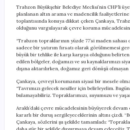
Trabzon Büyükşehir Belediye Meclisi’nin CHP’li üye
planlanan altın arama ve madencilik faaliyetlerine 
toplantısında konuya dikkat çeken Çankaya, Trabzon
olduğunu vurgulayarak çevre koruma mücadelesin
“Trabzon topraklarının yüzde 77’si maden sahası ola
sadece bir yatırım fırsatı olarak görülmemesi gerek
büyük bir tehlike ile karşı karşıya olduğunu belirte
edilen bölgeler, doğamızı ve su kaynaklarımızı siy
dışına aktarılırken, doğamız geri dönüşü olmayan bi
Çankaya, çevreyi korumanın siyasi bir mesele olma
“Tavrımızı gelecek nesiller için belirleyelim. Bugü
bulamayabiliriz. Topraklarımızı, suyumuzu ve yaşa
Araklı’daki çevre mücadelesinin büyüyerek devam e
kararlı bir duruş sergileyeceklerinin altını çizdi.
Çankaya, sözlerini şu şekilde tamamladı: “Toprakl
daha gür bir şekilde duyurmaya devam edeceğiz. T