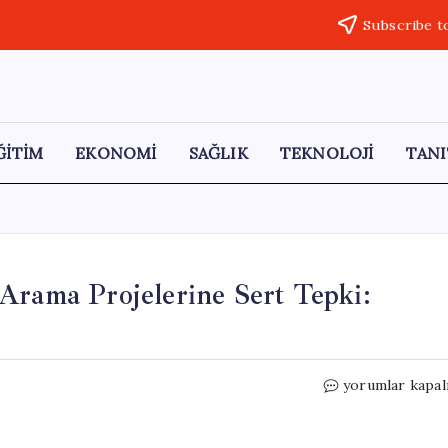
Subscribe t
ĞİTİM
EKONOMİ
SAĞLIK
TEKNOLOJİ
TANI
Arama Projelerine Sert Tepki:
Dr.
yorumlar kapal
Mustafa
Çankaya’dan
Altın