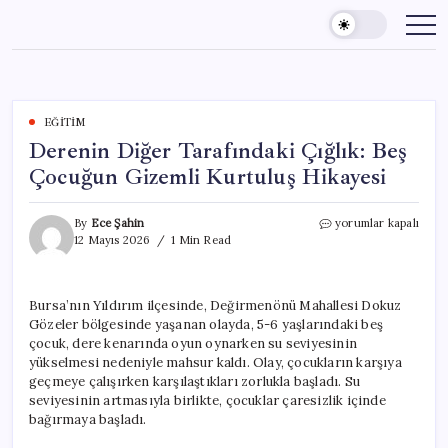
Skip
to
content
EĞITIM
Derenin Diğer Tarafındaki Çığlık: Beş
Çocuğun Gizemli Kurtuluş Hikayesi
Derenin
By
Ece Şahin
yorumlar kapalı
Diğer
12 Mayıs 2026
1 Min Read
Tarafındaki
Çığlık:
Beş
Bursa’nın Yıldırım ilçesinde, Değirmenönü Mahallesi Dokuz
Çocuğun
Gözeler bölgesinde yaşanan olayda, 5-6 yaşlarındaki beş
Gizemli
Kurtuluş
çocuk, dere kenarında oyun oynarken su seviyesinin
Hikayesi
yükselmesi nedeniyle mahsur kaldı. Olay, çocukların karşıya
için
geçmeye çalışırken karşılaştıkları zorlukla başladı. Su
seviyesinin artmasıyla birlikte, çocuklar çaresizlik içinde
bağırmaya başladı.