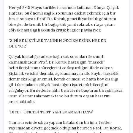
Her yıl 9-15 Mayıs tarihleri arasında kutlanan Dünya Çölyak
Haftası, bu önemli sağlık sorununa dikkat çekmek için bir
fırsat sunuyor. Prof. Dr. Koruk, genetik yatkınlık gösteren
bireylerde kronik bir bağışıklık yanıtı olarak ortaya çıkan
çölyak hastalığı hakkında kritik bilgiler paylaşıyor.
“SİNİ BELİRTİLER TANININ GECİKMESİNE NEDEN
OLUYOR”
Çölyak hastalığı sadece bağırsak sorunları ile sınırlı
kalmamaktadır. Prof. Dr. Koruk, hastalığın “maskeli”
belirtileriyle tanı süreçlerini zorlaştırdığını ifade ediyor.
Şişkinlik ve ishal dışında, açıklanamayan kilo kaybı, halsizlik,
demir eksikliği anemisi, kemik erimesi ve hatta boy kısalığı
gibi durumların çölyak hastalığını işaret edebileceğini
vurguluyor. Bu nedenle hafif belirtilerle başvuran birçok hasta,
uzun süre tanı alamamakta ve bu durum organ hasarını
artırmaktadır.
“DİYET ÖNCESİ TEST YAPILMAMASI HATA”
Tanı sürecinde sıkça yapılan hatalardan birinin, testler
yapılmadan diyete geçmek olduğunu belirten Prof. Dr. Koruk,