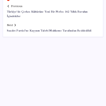
Previous
Türkiye’de Çerkes Kültürüne Yeni Bir Nefes: 162 Yıllık Bavulun
İçindekiler
Next
Saadet Partisi’ne Kayyum Talebi Mahkeme Tarafından Reddedildi
SON YAZILAR
Cezaevlerinde iğne atsan yere düşmez
Artık çalışan primi tazminata yansıyacak