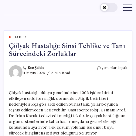
Skip
to
content
HABER
Çölyak Hastalığı: Sinsi Tehlike ve Tanı
Sürecindeki Zorluklar
Çölyak
By
Ece Şahin
yorumlar kapalı
Hastalığı:
11 Mayıs 2026
2 Min Read
Sinsi
Tehlike
ve
Çölyak hastalığı, dünya genelinde her 100 kişiden birini
Tanı
etkileyen ciddi bir sağlık sorunudur. Atipik belirtileri
Sürecindeki
Zorluklar
nedeniyle sıkça göz ardı edilen bu hastalık, yıllar boyunca
için
teşhis edilemeden ilerleyebilir. Gastroenteroloji Uzmanı Prof.
Dr. İrfan Koruk, tedavi edilmediği takdirde çölyak hastalığının
organ sistemlerinde kalıcı hasar meydana getirebileceği
konusunda uyarıyor. Tek çözüm yolunun ise ömür boyu
sürecek bir glutensiz diyet olduğunu belirtiyor.