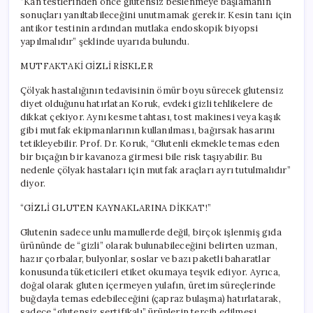
“Kan testlerinden önce glutensiz beslenmeye başlamanın
sonuçları yanıltabileceğini unutmamak gerekir. Kesin tanı için
antikor testinin ardından mutlaka endoskopik biyopsi
yapılmalıdır” şeklinde uyarıda bulundu.
MUTFAKTAKİ GİZLİ RİSKLER
Çölyak hastalığının tedavisinin ömür boyu sürecek glutensiz
diyet olduğunu hatırlatan Koruk, evdeki gizli tehlikelere de
dikkat çekiyor. Aynı kesme tahtası, tost makinesi veya kaşık
gibi mutfak ekipmanlarının kullanılması, bağırsak hasarını
tetikleyebilir. Prof. Dr. Koruk, “Glutenli ekmekle temas eden
bir bıçağın bir kavanoza girmesi bile risk taşıyabilir. Bu
nedenle çölyak hastaları için mutfak araçları ayrı tutulmalıdır”
diyor.
“GİZLİ GLUTEN KAYNAKLARINA DİKKAT!”
Glutenin sadece unlu mamullerde değil, birçok işlenmiş gıda
ürününde de “gizli” olarak bulunabileceğini belirten uzman,
hazır çorbalar, bulyonlar, soslar ve bazı paketli baharatlar
konusunda tüketicileri etiket okumaya teşvik ediyor. Ayrıca,
doğal olarak gluten içermeyen yulafın, üretim süreçlerinde
buğdayla temas edebileceğini (çapraz bulaşma) hatırlatarak,
sadece “glutensiz sertifikalı” ürünlerin tercih edilmesi