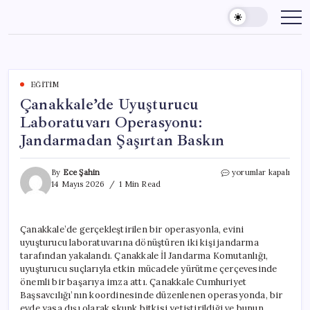
Skip
to
content
EĞITIM
Çanakkale’de Uyuşturucu
Laboratuvarı Operasyonu:
Jandarmadan Şaşırtan Baskın
Çanakkale’de
By
Ece Şahin
yorumlar kapalı
Uyuşturucu
14 Mayıs 2026
1 Min Read
Laboratuvarı
Operasyonu:
Jandarmadan
Çanakkale’de gerçekleştirilen bir operasyonla, evini
Şaşırtan
uyuşturucu laboratuvarına dönüştüren iki kişi jandarma
Baskın
için
tarafından yakalandı. Çanakkale İl Jandarma Komutanlığı,
uyuşturucu suçlarıyla etkin mücadele yürütme çerçevesinde
önemli bir başarıya imza attı. Çanakkale Cumhuriyet
Başsavcılığı’nın koordinesinde düzenlenen operasyonda, bir
evde yasa dışı olarak skunk bitkisi yetiştirildiği ve bunun