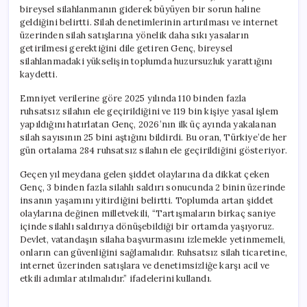
için
bireysel silahlanmanın giderek büyüyen bir sorun haline
geldiğini belirtti. Silah denetimlerinin artırılması ve internet
üzerinden silah satışlarına yönelik daha sıkı yasaların
getirilmesi gerektiğini dile getiren Genç, bireysel
silahlanmadaki yükselişin toplumda huzursuzluk yarattığını
kaydetti.
Emniyet verilerine göre 2025 yılında 110 binden fazla
ruhsatsız silahın ele geçirildiğini ve 119 bin kişiye yasal işlem
yapıldığını hatırlatan Genç, 2026’nın ilk üç ayında yakalanan
silah sayısının 25 bini aştığını bildirdi. Bu oran, Türkiye’de her
gün ortalama 284 ruhsatsız silahın ele geçirildiğini gösteriyor.
Geçen yıl meydana gelen şiddet olaylarına da dikkat çeken
Genç, 3 binden fazla silahlı saldırı sonucunda 2 binin üzerinde
insanın yaşamını yitirdiğini belirtti. Toplumda artan şiddet
olaylarına değinen milletvekili, “Tartışmaların birkaç saniye
içinde silahlı saldırıya dönüşebildiği bir ortamda yaşıyoruz.
Devlet, vatandaşın silaha başvurmasını izlemekle yetinmemeli,
onların can güvenliğini sağlamalıdır. Ruhsatsız silah ticaretine,
internet üzerinden satışlara ve denetimsizliğe karşı acil ve
etkili adımlar atılmalıdır.” ifadelerini kullandı.