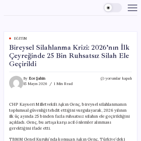
Skip
to
content
EĞITIM
Bireysel Silahlanma Krizi: 2026’nın İlk
Çeyreğinde 25 Bin Ruhsatsız Silah Ele
Geçirildi
Bireysel
By
Ece Şahin
yorumlar kapalı
Silahlanma
15 Mayıs 2026
1 Min Read
Krizi:
2026’nın
İlk
CHP Kayseri Milletvekili Aşkın Genç, bireysel silahlanmanın
Çeyreğinde
toplumsal güvenliği tehdit ettiğini vurgulayarak, 2026 yılının
25
Bin
ilk üç ayında 25 binden fazla ruhsatsız silahın ele geçirildiğini
Ruhsatsız
açıkladı. Genç, bu artışa karşı acil önlemler alınması
Silah
gerektiğini ifade etti.
Ele
Geçirildi
TBMM Genel Kurulu’nda konuşan Aşkın Genç, Türkiye’deki