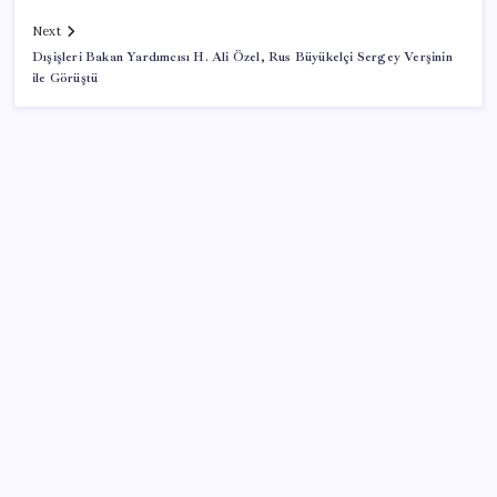
Next
Dışişleri Bakan Yardımcısı H. Ali Özel, Rus Büyükelçi Sergey Verşinin
ile Görüştü
SON YAZILAR
Cezaevlerinde iğne atsan yere düşmez
Artık çalışan primi tazminata yansıyacak
Türkiye’ye gelen turistler alışveriş yapmadı, saçını
yaptırdı!